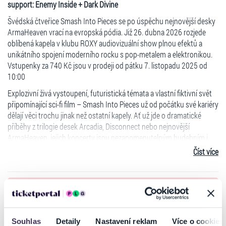
support: Enemy Inside + Dark Divine
Švédská čtveřice Smash Into Pieces se po úspěchu nejnovější desky
ArmaHeaven vrací na evropská pódia. Již 26. dubna 2026 rozjede
oblíbená kapela v klubu ROXY audiovizuální show plnou efektů a
unikátního spojení moderního rocku s pop-metalem a elektronikou.
Vstupenky za 740 Kč jsou v prodeji od pátku 7. listopadu 2025 od
10:00
Explozivní živá vystoupení, futuristická témata a vlastní fiktivní svět
připomínající sci-fi film – Smash Into Pieces už od počátku své kariéry
dělají věci trochu jinak než ostatní kapely. Ať už jde o dramatické
příběhy z trilogie desek Arcadia, Disconnect nebo nejnovější
ArmaHeaven, jejich koncerty jsou nezapomenutelným hudebním i
vizuálním zážitkem, který fanoušci po celém světě touží zažít znovu a
Číst více
znovu. Nejnovější kapitola ve znamení desky ArmaHeaven ale
posouvá vesmír SMASH INTO PIECES na ještě vyšší úroveň. Samotná
kapela i hudební média po celém světě ji totiž označují za dosud
Ticketportal je zárukou pravosti vstupenek
nejambicióznější projekt švédské čtveřice.
S více než jednou miliardou streamů a rychle rostoucí
Na stránkách společnosti Ticketportal si vždy zakoupíte
fanouškovskou základnou se Smash Into Pieces stali jednou z
originální vstupenky.
Souhlas
Detaily
Nastavení reklam
Více o cookies