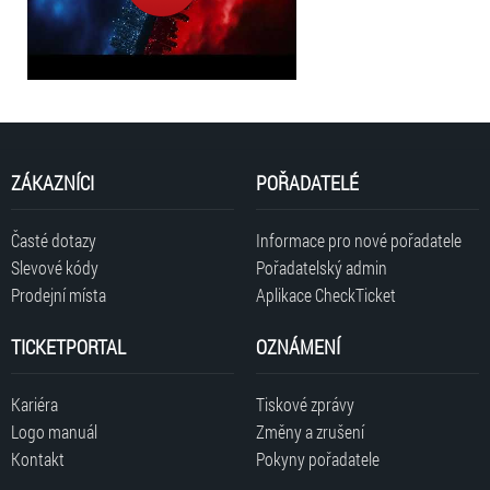
ZÁKAZNÍCI
POŘADATELÉ
Časté dotazy
Informace pro nové pořadatele
Slevové kódy
Pořadatelský admin
Prodejní místa
Aplikace CheckTicket
TICKETPORTAL
OZNÁMENÍ
Kariéra
Tiskové zprávy
Logo manuál
Změny a zrušení
Kontakt
Pokyny pořadatele