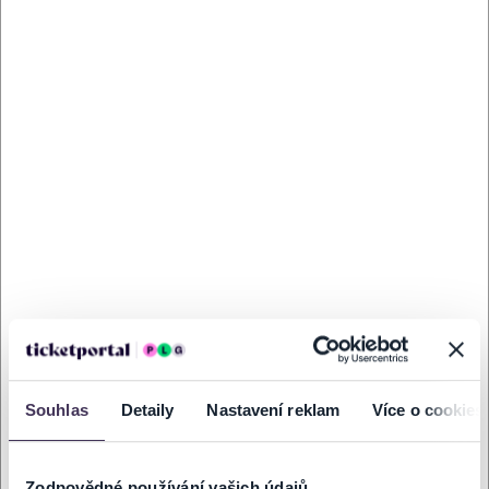
SIMA V O2 ARENĚ
pátek
13
POSLEDNÍ MÍSTA
Koupit
Lis. 2026
O2 arena
20:00
PRAHA
INFORMACE O AKCI
Vstup umožněn 18:30
Slovenská zpěvačka Sima, jedna z nejúspěšnějších současných
umělkyň na česko-slovenské scéně, oznámila svůj dosud největší
samostatný koncert v České republice. Vystoupí 13. listopadu 2026 v
pražské O2 areně, kde představí svou tvorbu v dosud nevídané
Souhlas
Detaily
Nastavení reklam
Více o cookies
podobě.
Po vyprodaném stadionovém koncertu v Trnavě v roce 2025, který
se stal jedním z největších domácích hudebních úspěchů v historii
Zodpovědné používání vašich údajů