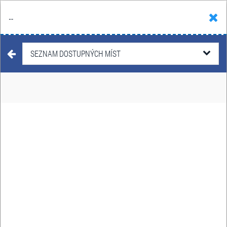
...
Hledat
Košík
Menu
KONCERTY
SEZNAM DOSTUPNÝCH MÍST
SIMA V O2 ARENĚ
13. listopadu 2026
Datum:
O2 arena
Místo:
Českomoravská 2345/17a,
Adresa:
Praha
VSTUPENKY