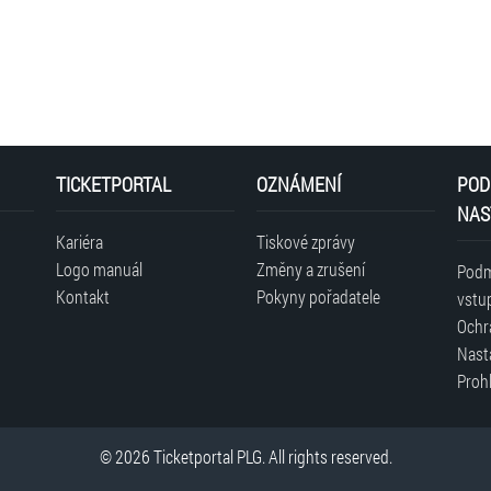
TICKETPORTAL
OZNÁMENÍ
POD
NAS
Kariéra
Tiskové zprávy
Logo manuál
Změny a zrušení
Podm
Kontakt
Pokyny pořadatele
vstu
Ochr
Nast
Prohl
© 2026 Ticketportal PLG. All rights reserved.