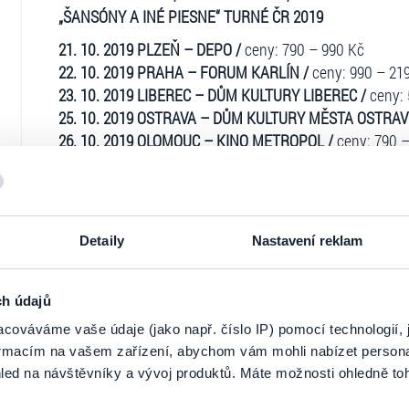
„ŠANSÓNY A INÉ PIESNE“ TURNÉ ČR 2019
21. 10. 2019 PLZEŇ – DEPO /
ceny: 790 – 990 Kč
22. 10. 2019 PRAHA – FORUM KARLÍN /
ceny: 990 – 21
23. 10. 2019 LIBEREC – DŮM KULTURY LIBEREC /
ceny: 
25. 10. 2019 OSTRAVA – DŮM KULTURY MĚSTA OSTRAV
26. 10. 2019 OLOMOUC – KINO METROPOL /
ceny: 790 –
16. 12. 2019 HRADEC KRÁLOVÉ – KONGRESOVÉ CENTR
17. 12. 2019 ČESKÉ BUDĚJOVICE – KD VLTAVA
18. 12. 2019 ŽĎÁR NAD SÁZAVOU – DŮM KULTURY ŽĎÁ
28. 1. 2020 UHERSKÉ HRADIŠTĚ – KLUB KULTURY UHE
Detaily
Nastavení reklam
1. 2. 2020 BRNO – JANÁČKOVO DIVADLO /
ceny: 890 – 
RICHARD MÜLLER, MICHAEL KOCÁB A ONDŘEJ SOUKU
ch údajů
Tak tohle bude opravdu výjimečné! Tři výrazné osobnos
cováváme vaše údaje (jako např. číslo IP) pomocí technologií, 
Ticketportal je zárukou pravosti vstupe
společné turné. Richard Müller, Michael Kocáb a Ondřej
formacím na vašem zařízení, abychom vám mohli nabízet person
písně". Program podzimního turné s tímto názvem se sice
led na návštěvníky a vývoj produktů. Máte možnosti ohledně to
Na stránkách společnosti Ticketportal si vždy 
repertoáru budou tvořit písně z alba "V penzionu svět". 