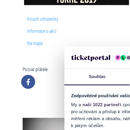
Koupit vstupenky
Informace o akci
Na mapě
Pozvat přátele:
Souhlas
Zodpovědné používání vaši
My a
naši 1022 partneři
zpra
pro uchování a přístup k in
měření reklam a obsahu, náh
k jakým účelům.