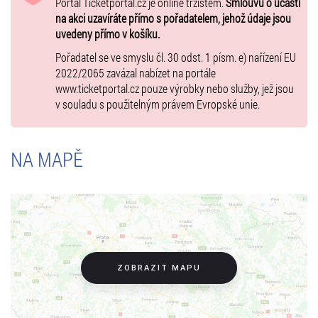
Vstupenky můžete zakoupit online přímo na ticketportal.cz -
Portál Ticketportal.cz je online tržištěm.
Smlouvu o účasti
eTickets/mobileTickets, k dispozici jsou i prodejní místa Ticketportal.
na akci uzavíráte přímo s pořadatelem, jehož údaje jsou
Další info:
uvedeny přímo v košíku.
slevy NE / děti do věku 5 let včetně zdarma bez nároku na vlastní
Pořadatel se ve smyslu čl. 30 odst. 1 písm. e) nařízení EU
sedadlo / bezbariérový přístup ANO, Přízemí / vstupenka "Vozíčkář +
2022/2065 zavázal nabízet na portále
doprovod" umožňuje společný vstup dvou návštěvníků - vozíčkáře a
www.ticketportal.cz pouze výrobky nebo služby, jež jsou
jedné osoby jako doprovod (obvykle standardní sedadlo + přístavek)
v souladu s použitelným právem Evropské unie.
-TH-
NA MAPĚ
ZOBRAZIT MAPU