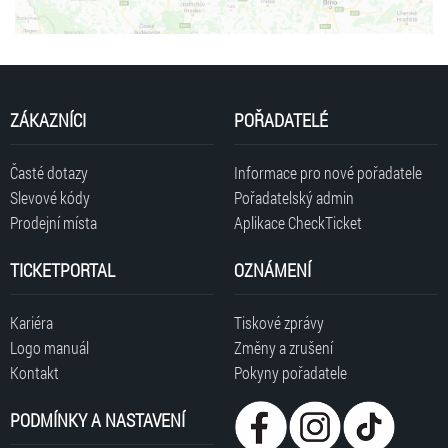
ZÁKAZNÍCI
POŘADATELÉ
Časté dotazy
Informace pro nové pořadatele
Slevové kódy
Pořadatelský admin
Prodejní místa
Aplikace CheckTicket
TICKETPORTAL
OZNÁMENÍ
Kariéra
Tiskové zprávy
Logo manuál
Změny a zrušení
Kontakt
Pokyny pořadatele
PODMÍNKY A NASTAVENÍ