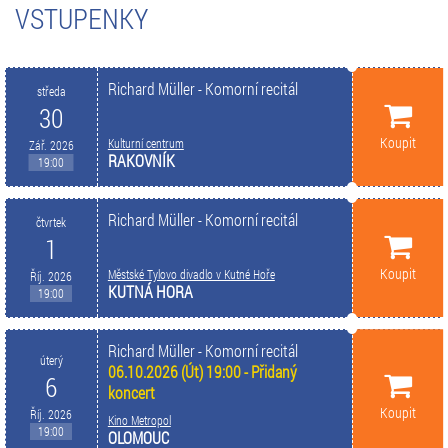
VSTUPENKY
Richard Müller - Komorní recitál
středa
30
Koupit
Kulturní centrum
Zář. 2026
RAKOVNÍK
19:00
Richard Müller - Komorní recitál
čtvrtek
1
Koupit
Městské Tylovo divadlo v Kutné Hoře
Říj. 2026
KUTNÁ HORA
19:00
Richard Müller - Komorní recitál
úterý
06.10.2026 (Út) 19:00 - Přidaný
6
koncert
Koupit
Říj. 2026
Kino Metropol
19:00
OLOMOUC