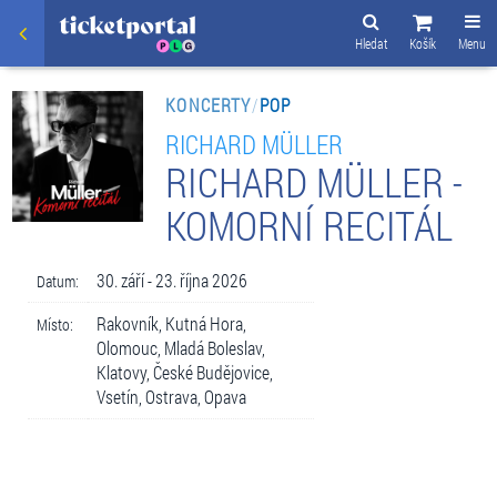
Hledat
Košík
Menu
KONCERTY
/
POP
RICHARD MÜLLER
RICHARD MÜLLER -
KOMORNÍ RECITÁL
30. září - 23. října 2026
Datum:
Rakovník, Kutná Hora,
Místo:
Olomouc, Mladá Boleslav,
Klatovy, České Budějovice,
Vsetín, Ostrava, Opava