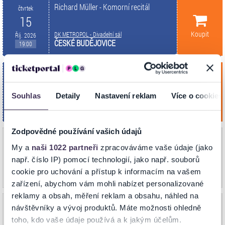
Richard Müller - Komorní recitál
čtvrtek
15
Koupit
DK METROPOL - Divadelní sál
Říj. 2026
ČESKÉ BUDĚJOVICE
19:00
Richard Müller - Komorní recitál
úterý
20
Souhlas
Detaily
Nastavení reklam
Více o cookies
Koupit
Dům kultury
Říj. 2026
VSETÍN
19:00
Zodpovědné používání vašich údajů
Richard Müller - Komorní recitál
středa
V síti Ticketportal nyní
My a
naši 1022 partneři
zpracováváme vaše údaje (jako
21
vyprodáno.
např. číslo IP) pomocí technologií, jako např. souborů
V naší síti je vyprodáno (možné uvolnění
AKORD
Říj. 2026
cookie pro uchování a přístup k informacím na vašem
nevyzvednutých rezervací zpět do prodeje).
OSTRAVA
19:00
zařízení, abychom vám mohli nabízet personalizované
reklamy a obsah, měření reklam a obsahu, náhled na
Richard Müller - Komorní recitál
čtvrtek
V síti Ticketportal nyní
návštěvníky a vývoj produktů. Máte možnosti ohledně
22
vyprodáno.
toho, kdo vaše údaje používá a k jakým účelům.