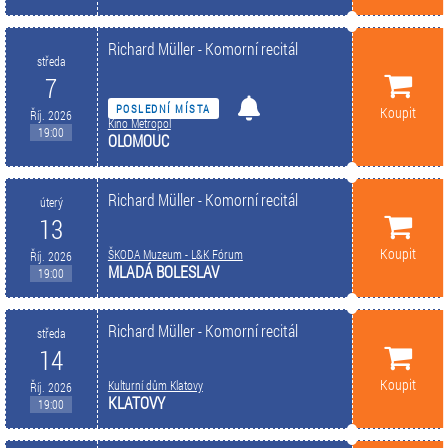
Richard Müller - Komorní recitál
středa
7
POSLEDNÍ MÍSTA
Koupit
Říj. 2026
Kino Metropol
19:00
OLOMOUC
Richard Müller - Komorní recitál
úterý
13
Koupit
ŠKODA Muzeum - L&K Fórum
Říj. 2026
MLADÁ BOLESLAV
19:00
Richard Müller - Komorní recitál
středa
14
Koupit
Kulturní dům Klatovy
Říj. 2026
KLATOVY
19:00