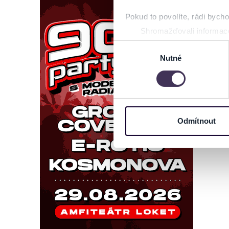
Pokud to povolíte, rádi bych
Shromažďovali informace
Identifikovali vaše zaříz
Výběr
Zjistěte více o tom, jak zpr
Nutné
souhlasu
můžete kdykoliv změnit nebo 
Na těchto stránkách využívám
informace o vašem zařízení 
osobní údaje. Získané infor
Odmítnout
Tyto informace můžeme také s
zkombinovat s dalšími informa
Jaké typy cookies používáme,
můžete kdykoliv změnit v záp