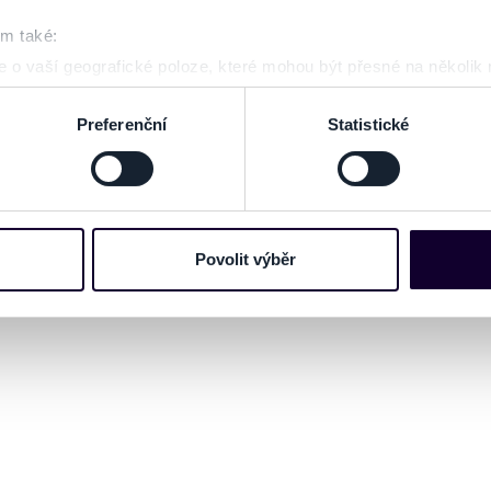
www.ticketportal.cz pouze výrobky nebo služb
om také:
unie.
 o vaší geografické poloze, které mohou být přesné na několik
ení pomocí aktivního skenování pro konkrétní charakteristiky (oti
acováváme vaše osobní údaje, a nastavte si předvolby v
části s
Preferenční
Statistické
odvolat v části Prohlášení o souborech cookie.
e soubory cookies a další obdobné technologie (dále jen „cooki
nebo vaší aktivitě na našich webových stránkách. Tyto informa
mace používáme např. k analýze návštěvnosti webu nebo k perso
Povolit výběr
dílet se svými partnery pro sociální média, inzerci a analýzy. 
cemi, které jste jim poskytli nebo které získali v důsledku toho,
 naleznete níže. Možnosti zpracování upravíte zaškrtnutím přís
atí stránky v záložce „Cookies a jejich nastavení“.