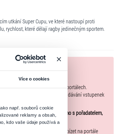
ím utkání Super Cupu, ve které nastoupí proti
ílu, rychlost, které dělají ragby jedinečným sportem.
nek
zakoupíte originální vstupenky.
Více o cookies
k zakoupených na přeprodejních portálech.
společného a tento způsob přeprodávání vstupenek
jako např. souborů cookie
u o účasti na akci uzavíráte přímo s pořadatelem,
alizované reklamy a obsah,
ho, kdo vaše údaje používá a
nařízení EU 2022/2065 zavázal nabízet na portále