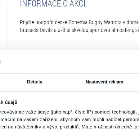
INFORMACE O AKCI
Přijďte podpořit české Bohemia Rugby Warriors v domác
Brussels Devils a užít si skvělou sportovní atmosféru, s
Ticketportal je zárukou pravosti vstupe
Na stránkách společnosti Ticketportal si vždy 
Detaily
Nastavení reklam
Ticketportal nemůže zaručit pravost vstupene
Ticketportal s těmito společnostmi nemá nic 
ch údajů
nepodporuje.
cováváme vaše údaje (jako např. číslo IP) pomocí technologií, 
Portál Ticketportal.cz je online tržištěm.
Smlouv
formacím na vašem zařízení, abychom vám mohli nabízet person
jehož údaje jsou uvedeny přímo v košíku.
led na návštěvníky a vývoj produktů. Máte možnosti ohledně to
Pořadatel se ve smyslu čl. 30 odst. 1 písm. e) 