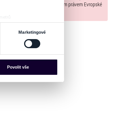
y, jež jsou v souladu s použitelným právem Evropské
 metrů
sk prstu)
 podrobnostmi
. Svůj souhlas
Marketingové
es“), které mohou sbírat
ce mohou představovat
nalizaci obsahu a reklam.
Povolit vše
Partneři tyto údaje mohou
 že používáte jejich služby.
lušné varianty. Svoji volbu