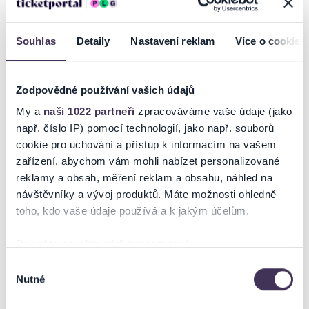
"Neuvěřitelný příhěh českého himalájského profesionálního
horolezce.
Přijdtě si poslechnout neuvěřitelný příběh nejúspěšnějšího českého
Souhlas
Detaily
Nastavení reklam
Více o cookies
himálajského profesionální horolezce. Radek Jaroš je teprve 15.
člověkem na světě, který získal tzv. Korunu Himálaje – což je meta,
které se snaží dosáhnout snad každý profesionální horolezec…
Zodpovědné používání vašich údajů
stanout na vrcholu 14 osmitisícovek. V Radkově případě vše bez
použití dýchazího přístroje. V druhé části přednášky se dozvíte o
My a
naši 1022 partneři
zpracováváme vaše údaje (jako
výpravě na Sibiř, kde leží hora, která byla pojmenována právě po
např. číslo IP) pomocí technologií, jako např. souborů
českém velikánovi – Járovi Cimrmanovi."
cookie pro uchování a přístup k informacím na vašem
zařízení, abychom vám mohli nabízet personalizované
reklamy a obsah, měření reklam a obsahu, náhled na
návštěvníky a vývoj produktů. Máte možnosti ohledně
Ticketportal je zárukou pravosti vstupenek
toho, kdo vaše údaje používá a k jakým účelům.
Na stránkách společnosti Ticketportal si vždy zakoupíte
Pokud to povolíte, rádi bychom také:
originální vstupenky.
Shromažďovali informace o vaší geografické poloze,
Výběr
Ticketportal nemůže zaručit pravost vstupenek
Nutné
které mohou být přesné na několik metrů
souhlasu
zakoupených na přeprodejních portálech. Ticketportal s
Identifikovali vaše zařízení pomocí aktivního
těmito společnostmi nemá nic společného a tento