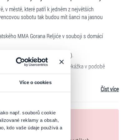
ě, v městě, které patří k jedněm z největších
vencovou sobotu tak budou mít šanci na jasnou
atského MMA Gorana Reljiće v souboji s domácí
it Vítězslav Rajnoch (REAL FIGHT).
ibunami ho však čeká nesnadná překážka v podobě
Více o cookies
Lukáš Tvrdý či Martin Prázdny zárukou špičkových
Číst více
se na nezapomenutelný zážitek! Těšíme se na vás.
jako např. souborů cookie
nek
alizované reklamy a obsah,
ho, kdo vaše údaje používá a
zakoupíte originální vstupenky.