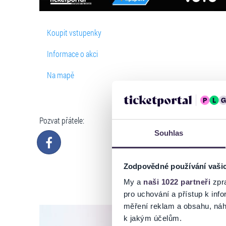
Koupit vstupenky
Informace o akci
Na mapě
Pozvat přátele:
Souhlas
Zodpovědné používání vaši
My a
naši 1022 partneři
zpra
pro uchování a přístup k in
měření reklam a obsahu, náh
k jakým účelům.