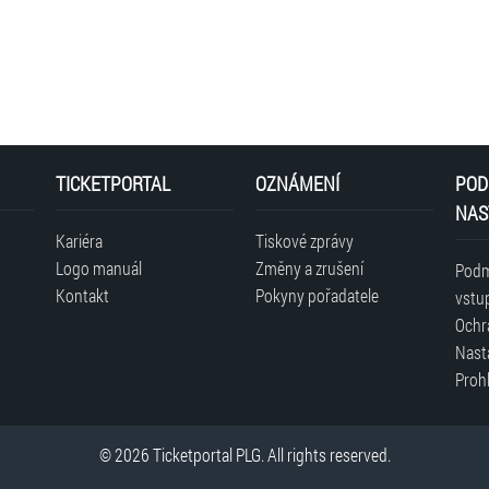
Přenos můžete sledovat exkluzivně naživo jen na
www.r
TICKETPORTAL
OZNÁMENÍ
POD
NAS
Kariéra
Tiskové zprávy
Logo manuál
Změny a zrušení
Podm
Kontakt
Pokyny pořadatele
vstu
Ochr
Nast
Prohl
© 2026 Ticketportal PLG. All rights reserved.