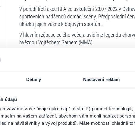
V pořadí třetí akce RFA se uskuteční 23.07.2022 v Ostrav
sportovních nadšenců domácí scény. Předposlední čer
ukázku jejich vášně k bojovým sportům.
V hlavním zápase celého večera uvidíme legendu chorv
hvězdou Vojtěchem Garbem (MMA).
Ostravské hradby je před Leem Brichtem připraven brán
Sparťan David Hošek je při chuti! Před ostravskými tr
srbské hvězdy Nenada Avramoviće (MMA).
Detaily
Nastavení reklam
Kromě toho jsou jména jako Jakub Benko, Pavel Šach, 
zápasů. Nepromeškejte proto tuto událost a připravte 
ch údajů
MOŽNOST ZAKOUPENÍ VIP STOLU :
cováváme vaše údaje (jako např. číslo IP) pomocí technologií, 
Tato možnost obsahuje:
Ticketportal je zárukou pravosti vstupe
formacím na vašem zařízení, abychom vám mohli nabízet person
⁃ VIP vstupenku pro 6 osob (i vstup přes VIP vchod)
led na návštěvníky a vývoj produktů. Máte možnosti ohledně to
Na stránkách společnosti Ticketportal si vždy 
⁃ VIP catering (pivo, víno, nealko, studený a teplý bufet)
⁃ Vstup do VIP zóny