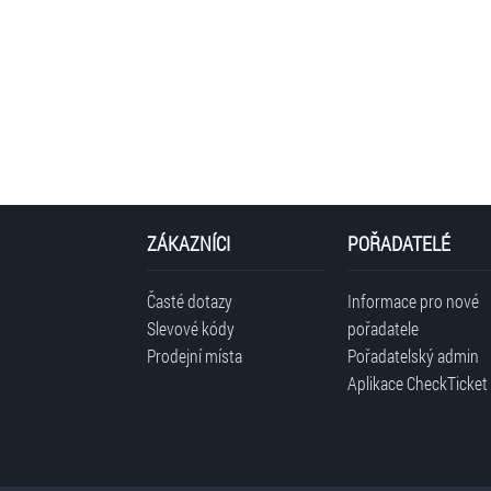
ZÁKAZNÍCI
POŘADATELÉ
Časté dotazy
Informace pro nové
Slevové kódy
pořadatele
Prodejní místa
Pořadatelský admin
Aplikace CheckTicket