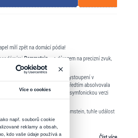
pel míří zpět na domácí pódia!
egendárními
Rammstein
– s důrazem na precizní zvuk,
nci a lednu odehrála téměř 60 vystoupení v
ástí prestižní Weihnachtsshow. Předtím absolvovala
Více o cookies
h zemích, kde představila i svou symfonickou verzi
oušků.
raniční pódia. Pokud milujete Rammstein, tuhle událost
jako např. souborů cookie
alizované reklamy a obsah,
ho, kdo vaše údaje používá a
Číst více