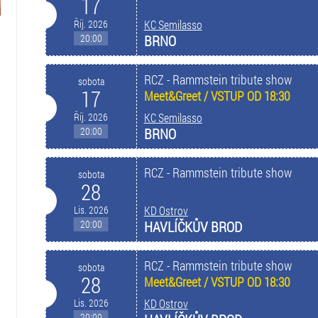
17
Říj. 2026
KC Semilasso
20:00
BRNO
RCZ - Rammstein tribute show
sobota
17
Meet&Greet / VSTUP OD 18:30
Říj. 2026
KC Semilasso
20:00
BRNO
RCZ - Rammstein tribute show
sobota
28
Lis. 2026
KD Ostrov
20:00
HAVLÍČKŮV BROD
RCZ - Rammstein tribute show
sobota
28
Meet&Greet / VSTUP OD 18:30
Lis. 2026
KD Ostrov
20:00