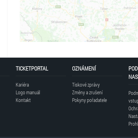
TICKETPORTAL
OZNÁMENÍ
POD
NAS
Kariéra
Tiskové zprávy
Logo manuál
Změny a zrušení
Podm
Kontakt
Pokyny pořadatele
vstu
Ochr
Nast
Prohl