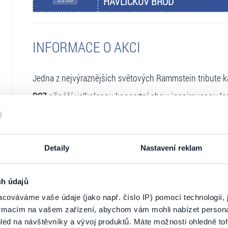
HAVLÍČKŮV BROD
INFORMACE O AKCI
Jedna z nejvýraznějších světových Rammstein tribute ka
RCZ
přináší velkolepou koncertní show inspirovanou l
strhující vizuální stránku, pyro a efekty, které milujeme.
Kapela má za sebou mimořádně úspěšné období. V prosi
německém cirkusu Flic Flac v Duisburgu, kde byla souč
Detaily
Nastavení reklam
rozsáhlé podzimní turné po Polsku, Finsku a pobaltskýc
show s orchestrem a sklidila nadšené reakce tisíců fan
ch údajů
Přijďte se podívat, proč tahle česká kapela dobývá zah
si nemůžete nechat ujít.
cováváme vaše údaje (jako např. číslo IP) pomocí technologií, 
formacím na vašem zařízení, abychom vám mohli nabízet person
Meet&Greet vstupenka obsahuje:
led na návštěvníky a vývoj produktů. Máte možnosti ohledně to
přednostní vstup