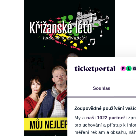
Souhlas
Zodpovědné používání vaši
My a
naši 1022 partneři
zpra
pro uchování a přístup k in
měření reklam a obsahu, náh