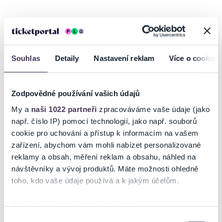
Scéna na Občanské plovárně vás zve na unikátní open air festival
PROSECCO FEST – LA VITA SERENA ITALIANA.
Oslava italského šumivého vína a dobrého jídla z různých regionů
Souhlas
Detaily
Nastavení reklam
Více o cookies
slunné Itálie, to vše za zvuků hudby doplněné víny od jednoho z
největších italských producentů Prosecco vinařství SERENA. V rámci
odpoledního programu budete mít možnost vychutnat si Prahu z
Zodpovědné používání vašich údajů
hladiny řeky během projížďky lodí po Vltavě.
My a
naši 1022 partneři
zpracováváme vaše údaje (jako
Celým festivalem nás provede jako moderátor člen skupiny DaMiChi
např. číslo IP) pomocí technologií, jako např. souborů
Davide Mattioli.
cookie pro uchování a přístup k informacím na vašem
Děti do 12ti let (včetně) mají v doprovodu rodičů vstup na akci
zařízení, abychom vám mohli nabízet personalizované
ZDARMA.
reklamy a obsah, měření reklam a obsahu, náhled na
Číst více
návštěvníky a vývoj produktů. Máte možnosti ohledně
Pátek 26.5.2023
toho, kdo vaše údaje používá a k jakým účelům.
Vrcholem pátečního programu bude jediný koncert Michala Davida v
Praze v tomto roce! Česká megastar, nestárnoucí hity a skvělá show,
tohle si nemůžete nechat ujít! Po zbytek dne nás na vlnách italských
Ticketportal je zárukou pravosti vstupenek
Pokud to povolíte, rádi bychom také:
hitů poveze DJ.
Shromažďovali informace o vaší geografické poloze,
Výběr