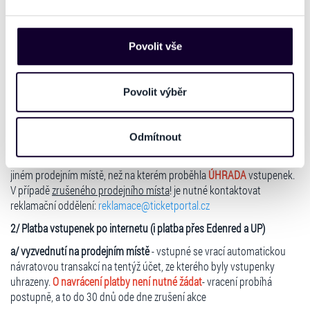
organizačních důvodů
ZRUŠEN
.
obdobné technologie (dále jen „cookies“), které mohou
sbírat informace o vašem zařízení nebo vaší aktivitě na
našich webových stránkách. Tyto informace mohou
PRIME ORCHESTRA na ticketportal.cz
Povolit vše
představovat osobní údaje. Získané informace
používáme např. k analýze návštěvnosti webu nebo k
personalizaci obsahu a reklam. Tyto informace můžeme
Povolit výběr
Vracení vstupného
také sdílet se svými partnery pro sociální média, inzerci
1/ Platba rezervovaných vstupenek nebo přímý nákup vstupenek u
a analýzy. Partneři tyto údaje mohou zkombinovat s
prodejce
Odmítnout
dalšími informacemi, které jste jim poskytli nebo které
získali v důsledku toho, že používáte jejich služby. Jaké
Vstupné vrací tentýž prodejce - vstupenky není možné vracet na
typy cookies používáme, naleznete níže. Možnosti
jiném prodejním místě, než na kterém proběhla
ÚHRADA
vstupenek.
V případě
zrušeného prodejního místa
! je nutné kontaktovat
zpracování upravíte zaškrtnutím příslušné varianty. Svoji
reklamační oddělení:
reklamace@ticketportal.cz
volbu můžete kdykoliv změnit v zápatí stránky v záložce
„Cookies a jejich nastavení“.
2/ Platba vstupenek po internetu (i platba přes Edenred a UP)
a/ vyzvednutí na prodejním místě
- vstupné se vrací automatickou
návratovou transakcí na tentýž účet, ze kterého byly vstupenky
uhrazeny.
O navrácení platby není nutné žádat
- vracení probíhá
postupně, a to do 30 dnů ode dne zrušení akce