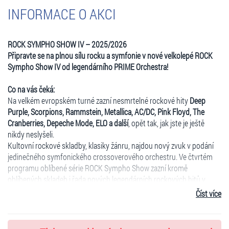
INFORMACE O AKCI
ROCK SYMPHO SHOW IV – 2025/2026
Připravte se na plnou sílu rocku a symfonie v nové velkolepé ROCK
Sympho Show IV od legendárního PRIME Orchestra!
Co na vás čeká:
Na velkém evropském turné zazní nesmrtelné rockové hity
Deep
Purple, Scorpions, Rammstein, Metallica, AC/DC, Pink Floyd, The
Cranberries, Depeche Mode, ELO a další
, opět tak, jak jste je ještě
nikdy neslyšeli.
Kultovní rockové skladby, klasiky žánru, najdou nový zvuk v podání
jedinečného symfonického crossoverového orchestru. Ve čtvrtém
programu oblíbené série ROCK Sympho Show zazní kromě
oblíbených skladeb i řada nových legendárních rockových hitů v
interpretaci PRIME Orchestra.
Číst více
Zažijte výbušnou energii silné rockové kapely a talentovaných
vokalistů ve smyslném rámci symfonického orchestru pod vedením
charismatického dirigenta v nové Rock Sympho Show IV.