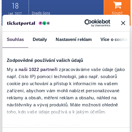
18
Koupit
Divadlo Gong
Led. 2027
PRAHA
10:00
Souhlas
Detaily
Nastavení reklam
Více o cookies
INFORMACE O AKCI
Zodpovědné používání vašich údajů
PŘÍHODY FERDY MRAVENCE
My a
naši 1022 partneři
zpracováváme vaše údaje (jako
např. číslo IP) pomocí technologií, jako např. souborů
Důvtipná dramatizace Pavla Krause zachovává nezaměnitelnou
cookie pro uchování a přístup k informacím na vašem
Sekorovu poetiku a představuje dětem svět těch maličkých hmyzích
zařízení, abychom vám mohli nabízet personalizované
tvorečků, kteří naší pozornosti většinou unikají. Nechte se okouzlit
příhodami šikovného mravenčího chlapíka Ferdy, půvabné berušky,
reklamy a obsah, měření reklam a obsahu, náhled na
velkohubého brouka Pytlíka a mnoha jejich dalších hmyzích
návštěvníky a vývoj produktů. Máte možnosti ohledně
kumpánů.
toho, kdo vaše údaje používá a k jakým účelům.
Pokud to povolíte, rádi bychom také:
Úprava, texty písní a režie: Miroslav Pokorný, Scéna: René Dubovský,