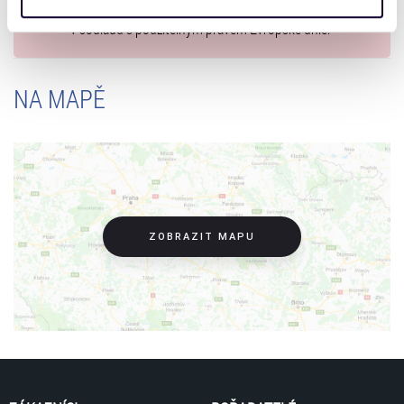
www.ticketportal.cz pouze výrobky nebo služby, jež jsou
získali v důsledku toho, že používáte jejich služby. Jaké
v souladu s použitelným právem Evropské unie.
typy cookies používáme, naleznete níže. Možnosti
zpracování upravíte zaškrtnutím příslušné varianty. Svoji
volbu můžete kdykoliv změnit v zápatí stránky v záložce
NA MAPĚ
„Cookies a jejich nastavení“.
ZOBRAZIT MAPU