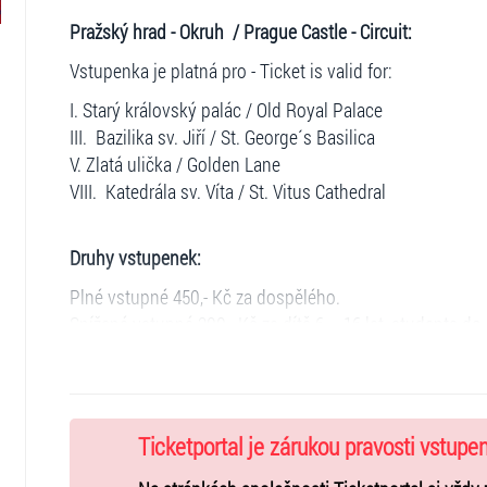
Pražský hrad - Okruh / Prague Castle - Circuit:
Vstupenka je platná pro - Ticket is valid for:
I. Starý královský palác / Old Royal Palace
III. Bazilika sv. Jiří / St. George´s Basilica
V. Zlatá ulička / Golden Lane
VIII. Katedrála sv. Víta / St. Vitus Cathedral
Druhy vstupenek:
Plné vstupné 450,- Kč za dospělého.
Snížené vstupné 300,- Kč za dítě 6 – 16 let, studenta d
průkazu u vstupů jinak neplatné) a pro seniory nad 65 le
Rodinné vstupné 950,- Kč za až 2 dospělé osoby a až 5 dě
Doporučujeme Vám mít vstupenky vytištěné
.
PRODEJ POUZE ONLINE
Ticketportal je zárukou pravosti vstupe