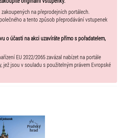
zakoupíte originální vstupenky.
ahy, na kopci nad údolím řeky Vltavy. Areál je obetkán
oduchý. Nabízí se navíc několik variant, které lze využít.
k zakoupených na přeprodejních portálech.
vku tramvaje č. 22 Pražský hrad. Po prohlídce pak
společného a tento způsob přeprodávání vstupenek
a A Malostranská.
radu nenosili žádná objemná zavazadla a řídili se
u o účasti na akci uzavíráte přímo s pořadatelem,
nařízení EU 2022/2065 zavázal nabízet na portále
y, jež jsou v souladu s použitelným právem Evropské
• Full-time secondary school + university students up
th max. 2 adults