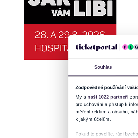
Souhlas
Zodpovědné používání vaši
My a
naši 1022 partneři
zpra
pro uchování a přístup k in
měření reklam a obsahu, náh
k jakým účelům.
Pokud to povolíte, rádi bych