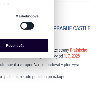
 metrů
sk prstu)
 podrobnostmi
. Svůj souhlas
Marketingové
PORTANT INFORMOTAION ! PRAGUE CASTLE
es“), které mohou sbírat
ce mohou představovat
nalizaci obsahu a reklam.
Povolit vše
tovatele ticketingového systému ze strany
Pražského
Partneři tyto údaje mohou
ých vstupenek na termíny návštěvy od
1. 7. 2026
.
 že používáte jejich služby.
lušné varianty. Svoji volbu
stornovat a vstupné Vám refundovat v plné výši.
bo platební metodu použitou při nákupu.