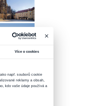
asy. There are several tram stops nearby (Královský
ations (Malostranská, Hradčanská). The visitors use
eave the Castle through the Old Castle Stairs to metro
 bring any large baggage into Prague Castle area and to
Prague Castle
.
Více o cookies
Vitus Cathedral
jako např. souborů cookie
alizované reklamy a obsah,
ho, kdo vaše údaje používá a