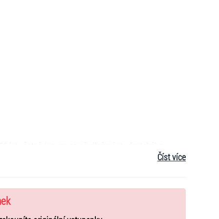
o 26 let včetně (pouze po předložení studentského
Číst více
t.
tí do 16 let.
nek