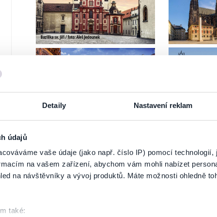
How to get here?
The access to Prague Castle complex is e
letohrádek, Pražský hrad, Pohořelec) and also two metro st
mostly tram No. 22 (stop called Pražský hrad). Then they l
station Malostranská.
All visitors of Prague Castle are kindly required not to
follow the instructions of the Rules and
Regulations of 
Detaily
Nastavení reklam
Otevírací doba Katedrály sv.Víta - Opening hours of St. 
ch údajů
cováváme vaše údaje (jako např. číslo IP) pomocí technologií, 
formacím na vašem zařízení, abychom vám mohli nabízet person
led na návštěvníky a vývoj produktů. Máte možnosti ohledně to
om také: