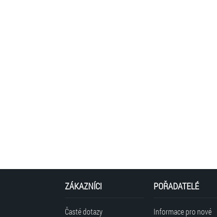
ZÁKAZNÍCI
POŘADATELÉ
Časté dotazy
Informace pro nové