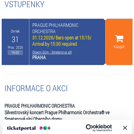
VSTUPENKY
PRAGUE PHILHARMONIC
ORCHESTRA
čtvrtek
31
31.12.2026/ Bars open at 15:15/
Arrival by 15:30 required
Koupit
Pros. 2026
Obecní dům - Smetanova síň
16:00
PRAHA
INFORMACE O AKCI
PRAGUE PHILHARMONIC ORCHESTRA
Silvestrovský koncert Prague Philharmonic Orchestra® ve
Smetanově síni Obecního domu
Účinkují:
soprán
N. N.