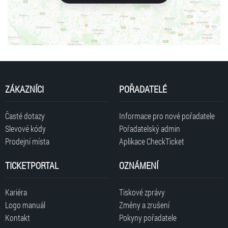
ZÁKAZNÍCI
POŘADATELÉ
Časté dotazy
Informace pro nové pořadatele
Slevové kódy
Pořadatelský admin
Prodejní místa
Aplikace CheckTicket
TICKETPORTAL
OZNÁMENÍ
Kariéra
Tiskové zprávy
Logo manuál
Změny a zrušení
Kontakt
Pokyny pořadatele