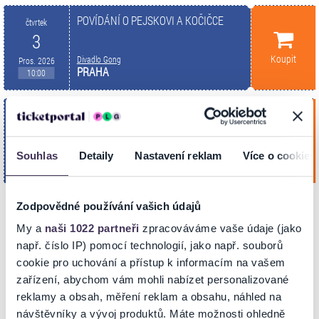
POVÍDÁNÍ O PEJSKOVI A KOČIČCE
čtvrtek
3
Koupit
Divadlo Gong
Pros. 2026
PRAHA
10:00
POVÍDÁNÍ O PEJSKOVI A KOČIČCE
pondělí
11
Koupit
Divadlo Gong
Led. 2027
Souhlas
Detaily
Nastavení reklam
Více o cookies
PRAHA
10:00
Zodpovědné používání vašich údajů
My a
naši 1022 partneři
zpracováváme vaše údaje (jako
INFORMACE O AKCI
např. číslo IP) pomocí technologií, jako např. souborů
cookie pro uchování a přístup k informacím na vašem
zařízení, abychom vám mohli nabízet personalizované
POVÍDÁNÍ O PEJSKOVI A KOČIČCE
reklamy a obsah, měření reklam a obsahu, náhled na
S roztomilou kočičkou a občas popleteným, ale vždy kamaradským
návštěvníky a vývoj produktů. Máte možnosti ohledně