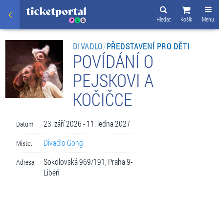
Hledat
Košík
Menu
DIVADLO
/
PŘEDSTAVENÍ PRO DĚTI
POVÍDÁNÍ O
PEJSKOVI A
KOČIČCE
23. září 2026 - 11. ledna 2027
Datum:
Divadlo Gong
Místo:
Sokolovská 969/191, Praha 9-
Adresa:
Libeň