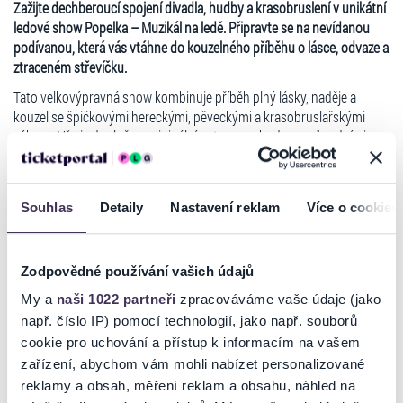
Zažijte dechberoucí spojení divadla, hudby a krasobruslení v unikátní
ledové show Popelka – Muzikál na ledě.
Připravte se na nevídanou
podívanou, která vás vtáhne do kouzelného příběhu o lásce, odvaze a
ztraceném střevíčku.
Tato velkovýpravná show kombinuje příběh plný lásky, naděje a
kouzel se špičkovými hereckými, pěveckými a krasobruslařskými
výkony. Vše je doplněno originální autorskou hudbou, původními
texty písní a úžasnou vizuální produkcí, která vtáhne diváky do
pohádkového světa, kde nic není nemožné. Na ledě diváci uvidí
světové krasobruslaře, kteří září v těch nejlepších show a soutěžích
Souhlas
Detaily
Nastavení reklam
Více o cookies
od mistrovství po olympijské hry. Na divadelním jevišti přímo na
ledové ploše pak své oblíbené herce, zpěváky a tanečníky.
Číst více
Zodpovědné používání vašich údajů
Naše show je určená nejen rodinám s dětmi, ale každému, kdo chce
alespoň na chvíli uniknout do světa fantazie. Příběh Popelky zůstává
My a
naši 1022 partneři
zpracováváme vaše údaje (jako
nadčasový a jeho scénické originální zpracování na ledě okouzluje
např. číslo IP) pomocí technologií, jako např. souborů
diváky bez rozdílu věku od své premiéry v roce 2011.
Ticketportal je zárukou pravosti vstupenek
cookie pro uchování a přístup k informacím na vašem
zařízení, abychom vám mohli nabízet personalizované
www.PopelkaNaLede.cz
Na stránkách společnosti Ticketportal si vždy zakoupíte
reklamy a obsah, měření reklam a obsahu, náhled na
originální vstupenky.