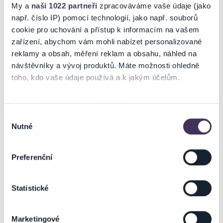
Petr Havrda.
My a
naši 1022 partneři
zpracováváme vaše údaje (jako
např. číslo IP) pomocí technologií, jako např. souborů
cookie pro uchování a přístup k informacím na vašem
zařízení, abychom vám mohli nabízet personalizované
reklamy a obsah, měření reklam a obsahu, náhled na
návštěvníky a vývoj produktů. Máte možnosti ohledně
Ticketportal je zárukou pravosti vstupenek
toho, kdo vaše údaje používá a k jakým účelům.
Na stránkách společnosti Ticketportal si vždy zakoupíte
originální vstupenky.
Pokud to povolíte, rádi bychom také:
Shromažďovali informace o vaší geografické poloze,
Výběr
Ticketportal nemůže zaručit pravost vstupenek
Nutné
které mohou být přesné na několik metrů
zakoupených na přeprodejních portálech. Ticketportal s
souhlasu
těmito společnostmi nemá nic společného a tento
Identifikovali vaše zařízení pomocí aktivního
způsob přeprodávání vstupenek nepodporuje.
skenování pro konkrétní charakteristiky (otisk prstu)
Preferenční
Zjistěte více o tom, jak zpracováváme vaše osobní
Portál Ticketportal.cz je online tržištěm.
Smlouvu o účasti
údaje, a nastavte si předvolby v
části s podrobnostmi
.
na akci uzavíráte přímo s pořadatelem, jehož údaje jsou
uvedeny přímo v košíku.
Statistické
Svůj souhlas můžete kdykoliv změnit nebo odvolat v
části Prohlášení o souborech cookie.
Pořadatel se ve smyslu čl. 30 odst. 1 písm. e) nařízení EU
2022/2065 zavázal nabízet na portále
Marketingové