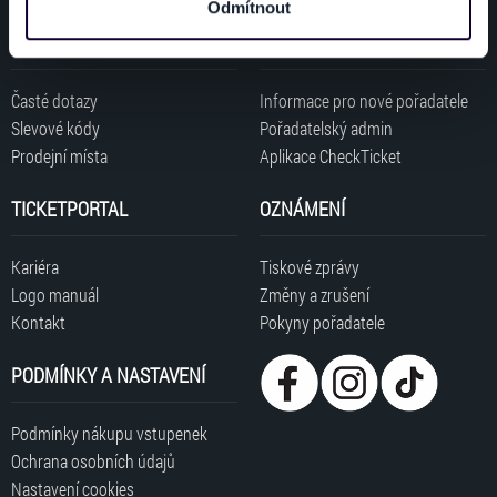
Odmítnout
dalšími informacemi, které jste jim poskytli nebo které
ZÁKAZNÍCI
POŘADATELÉ
získali v důsledku toho, že používáte jejich služby. Jaké
typy cookies používáme, naleznete níže. Možnosti
zpracování upravíte zaškrtnutím příslušné varianty. Svoji
Časté dotazy
Informace pro nové pořadatele
volbu můžete kdykoliv změnit v zápatí stránky v záložce
Slevové kódy
Pořadatelský admin
„Cookies a jejich nastavení“.
Prodejní místa
Aplikace CheckTicket
TICKETPORTAL
OZNÁMENÍ
Kariéra
Tiskové zprávy
Logo manuál
Změny a zrušení
Kontakt
Pokyny pořadatele
PODMÍNKY A NASTAVENÍ
Podmínky nákupu vstupenek
Ochrana osobních údajů
Nastavení cookies