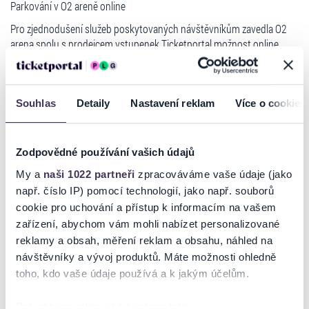
Parkování v O2 areně online
Pro zjednodušení služeb poskytovaných návštěvníkům zavedla O2
arena spolu s prodejcem vstupenek Ticketportal možnost online
nákupu parkování. Nově si tak kupující vstupenek na akce do O2
areny mohou objednat i parkovací lístek. Jak si tedy návštěvník v
klidu a pohodlně zajistí místo v Parkovacím domu O2 areny hned
naproti hale? Jednoduše.
Souhlas
Detaily
Nastavení reklam
Více o cookies
Postup:
- při objednání lístků online vám systém na
www.ticketportal.cz
Zodpovědné používání vašich údajů
rovnou nabídne na příslušnou akci i možnost koupit si parkování
My a
naši 1022 partneři
zpracováváme vaše údaje (jako
- s vytisknutou vstupenkou se vám vytiskne i parkovací lístek
např. číslo IP) pomocí technologií, jako např. souborů
Číst více
cookie pro uchování a přístup k informacím na vašem
- ten pak při vjezdu do Parkovacího domu a po akci při výjezdu
zařízení, abychom vám mohli nabízet personalizované
nastavte čárovým kódem na snímač u závory.
reklamy a obsah, měření reklam a obsahu, náhled na
UPOZORNĚNÍ: parkovací lístek po vjezdu nevyhazujte, musíte si jej
Ticketportal je zárukou pravosti vstupenek
návštěvníky a vývoj produktů. Máte možnosti ohledně
ponechat i pro výjezd, doporučujeme uschovat si lístek v autě!
toho, kdo vaše údaje používá a k jakým účelům.
Parkovací místo si lze na danou akci pořídit i bez koupě vstupenek na
Na stránkách společnosti Ticketportal si vždy zakoupíte
akci. Stačí jít na
originální vstupenky.
www.ticketportal.cz
, najít si tam akci s názvem
Pokud to povolíte, rádi bychom také: