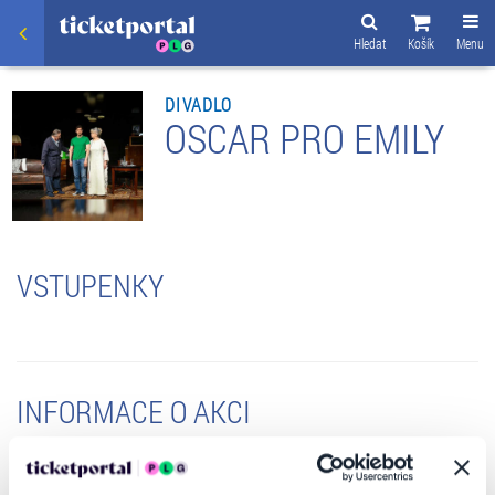
Hledat
Košík
Menu
DIVADLO
OSCAR PRO EMILY
VSTUPENKY
INFORMACE O AKCI
Konverzační komedie s překvapivými zvraty.