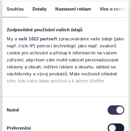
Stárnoucí manželský pár Emily a Henry čekají na předávání Oscarů.
Souhlas
Detaily
Nastavení reklam
Více o cookies
Oba doufají, že jejich celoživotní herecké dílo bude odměněno. Čas do
večerního ceremoniálu si krátí diskusemi o vhodném oblečení a
vzpomínkami. Jakmile se objeví Jeff z donáškové služby, mají
Zodpovědné používání vašich údajů
konečně publikum, které tolik potřebují. Mladý poslíček ovšem svými
zvídavými otázkami brzy odhalí, že ne vše, co si myslí a říkají, je
My a
naši 1022 partneři
zpracováváme vaše údaje (jako
pravda. A na závěr přijde velké překvapení.
např. číslo IP) pomocí technologií, jako např. souborů
cookie pro uchování a přístup k informacím na vašem
zařízení, abychom vám mohli nabízet personalizované
reklamy a obsah, měření reklam a obsahu, náhled na
Ticketportal je zárukou pravosti vstupenek
návštěvníky a vývoj produktů. Máte možnosti ohledně
toho, kdo vaše údaje používá a k jakým účelům.
Na stránkách společnosti Ticketportal si vždy zakoupíte
originální vstupenky.
Pokud to povolíte, rádi bychom také:
Ticketportal nemůže zaručit pravost vstupenek
Shromažďovali informace o vaší geografické poloze,
zakoupených na přeprodejních portálech. Ticketportal s
Výběr
Nutné
které mohou být přesné na několik metrů
těmito společnostmi nemá nic společného a tento
souhlasu
způsob přeprodávání vstupenek nepodporuje.
Identifikovali vaše zařízení pomocí aktivního
skenování pro konkrétní charakteristiky (otisk prstu)
Portál Ticketportal.cz je online tržištěm.
Smlouvu o účasti
Preferenční