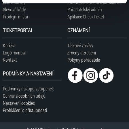
Časté dotazy
Informace pro nové pořadatele
typy cookies používáme, naleznete níže. Možnosti
Slevové kódy
Pořadatelský admin
zpracování upravíte zaškrtnutím příslušné varianty. Svoji
Prodejní místa
Aplikace CheckTicket
volbu můžete kdykoliv změnit v zápatí stránky v záložce
„Cookies a jejich nastavení“.
TICKETPORTAL
OZNÁMENÍ
Kariéra
Tiskové zprávy
Logo manuál
Změny a zrušení
Kontakt
Pokyny pořadatele
PODMÍNKY A NASTAVENÍ
Podmínky nákupu vstupenek
Ochrana osobních údajů
Nastavení cookies
Prohlášení o přístupnosti