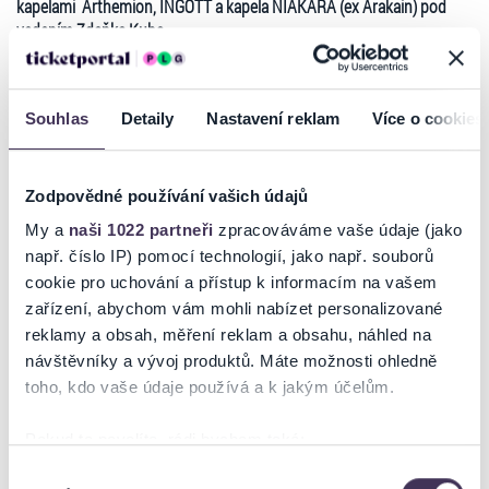
kapelami Arthemion, INGOTT a kapela NIAKARA (ex Arakain) pod
vedením Zdeňka Kuba.
Info pro ZTP/P: osoby ZTP/P dle platného ceníku, doprovod jedné
osoby zdarma
Souhlas
Detaily
Nastavení reklam
Více o cookies
pro vozíčkáře místa vyhrazena, bezbariérový přístup zajištěn
Vstupenky můžete zakoupit též on-line, zaplatit na Internetu a ihned
vytisknout
Zodpovědné používání vašich údajů
v pohodlí svého domova - HOMEtickets!!
My a
naši 1022 partneři
zpracováváme vaše údaje (jako
např. číslo IP) pomocí technologií, jako např. souborů
cookie pro uchování a přístup k informacím na vašem
Ticketportal je zárukou pravosti vstupenek
zařízení, abychom vám mohli nabízet personalizované
reklamy a obsah, měření reklam a obsahu, náhled na
Na stránkách společnosti Ticketportal si vždy zakoupíte
návštěvníky a vývoj produktů. Máte možnosti ohledně
originální vstupenky.
toho, kdo vaše údaje používá a k jakým účelům.
Ticketportal nemůže zaručit pravost vstupenek
zakoupených na přeprodejních portálech. Ticketportal s
Pokud to povolíte, rádi bychom také:
těmito společnostmi nemá nic společného a tento
Shromažďovali informace o vaší geografické poloze,
Výběr
způsob přeprodávání vstupenek nepodporuje.