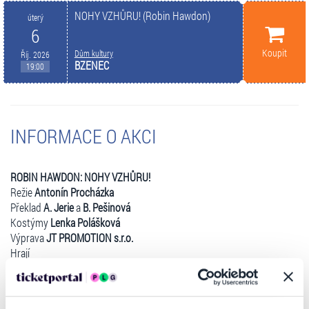
NOHY VZHŮRU! (Robin Hawdon)
úterý
6
Koupit
Dům kultury
Říj. 2026
BZENEC
19:00
INFORMACE O AKCI
ROBIN HAWDON: NOHY VZHŮRU!
Režie
Antonín Procházka
Překlad
A. Jerie
a
B. Pešinová
Kostýmy
Lenka Polášková
Výprava
JT PROMOTION s.r.o.
Hrají
Martin Zounar
,
Martin Kraus
,
Jiří Štrébl
,
Markéta Schimmerová
Procházková
,
Kateřina Sedláková-Pechová
,
Robert Hájek
Bláznivá komedie s kriminální zápletkou
.