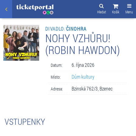
Hledat
Košík
Menu
DIVADLO
/
ČINOHRA
NOHY VZHŮRU!
(ROBIN HAWDON)
6. října 2026
Datum:
Dům kultury
Místo:
Bzinská 762/3, Bzenec
Adresa:
VSTUPENKY