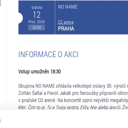
NO NAME
sobota
12
Pros. 2026
O2 arena
20:00
PRAHA
INFORMACE O AKCI
Vstup umožněn 18:30
Skupina NO NAME ohlásila velkolepé oslavy 30. výročí n
Zoltán Šallai a Pavol Jakab pro fanoušky připravili ob
v pražské O2 areně. Na koncertě zazní největší megahi
éter.
Čím to je, Ty a Tvoja sestra, Elity, Nie alebo áno
či
Živ
nejlepšímu, co slovenská muzika svým posluchačům přin