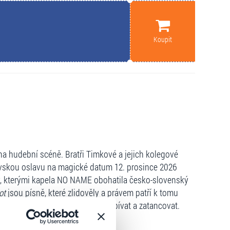
Koupit
a hudební scéně. Bratři Timkové a jejich kolegové
rovskou oslavu na magické datum 12. prosince 2026
ty, kterými kapela NO NAME obohatila česko-slovenský
ot
jsou písně, které zlidověly a právem patří k tomu
esla. Přijďte si s NO NAME zazpívat a zatancovat.