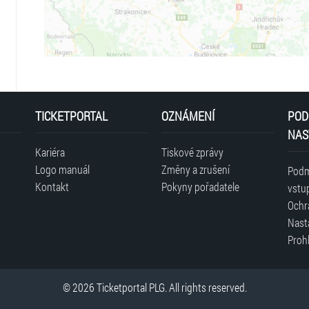
TICKETPORTAL
OZNÁMENÍ
POD
NAS
Kariéra
Tiskové zprávy
Logo manuál
Změny a zrušení
Podm
Kontakt
Pokyny pořadatele
vstu
Ochr
Nast
Prohl
© 2026 Ticketportal PLG. All rights reserved.