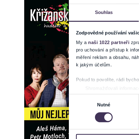
Souhlas
Zodpovědné používání vaši
My a
naši 1022 partneři
zpra
pro uchování a přístup k in
měření reklam a obsahu, náh
k jakým účelům.
Pokud to povolíte, rádi bych
Shromažďovali informace
Identifikovali vaše zaříz
Výběr
Zjistěte více o tom, jak zpr
Nutné
souhlasu
můžete kdykoliv změnit nebo 
Na těchto stránkách využívám
informace o vašem zařízení 