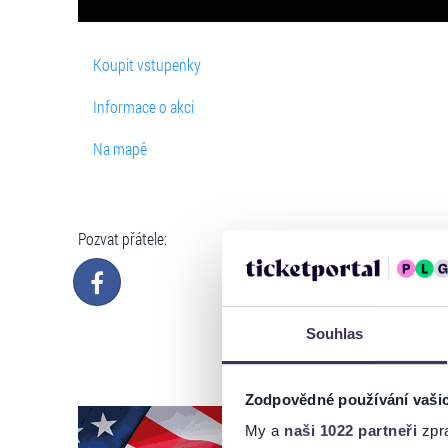
Koupit vstupenky
Informace o akci
Na mapě
Pozvat přátele:
Souhlas
Zodpovědné používání vaši
My a
naši 1022 partneři
zpra