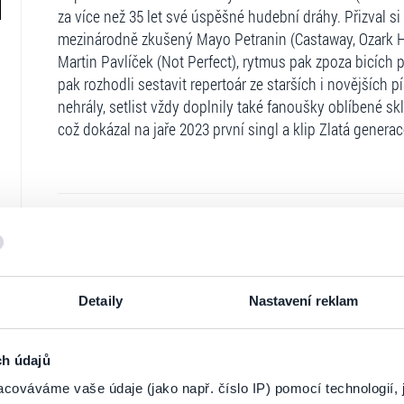
za více než 35 let své úspěšné hudební dráhy. Přizval si
mezinárodně zkušený Mayo Petranin (Castaway, Ozark How
Martin Pavlíček (Not Perfect), rytmus pak zpoza bicích 
pak rozhodli sestavit repertoár ze starších i novějších 
nehrály, setlist vždy doplnily také fanoušky oblíbené s
což dokázal na jaře 2023 první singl a klip Zlatá generac
Ticketportal je zárukou pravosti vstupe
Na stránkách společnosti Ticketportal si vždy 
Detaily
Nastavení reklam
Ticketportal nemůže zaručit pravost vstupene
Ticketportal s těmito společnostmi nemá nic 
nepodporuje.
ch údajů
Portál Ticketportal.cz je online tržištěm.
Smlouv
cováváme vaše údaje (jako např. číslo IP) pomocí technologií, 