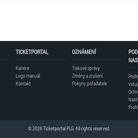
TICKETPORTAL
OZNÁMENÍ
POD
NAS
Kariéra
Tiskové zprávy
Logo manuál
Změny a zrušení
Podm
Kontakt
Pokyny pořadatele
vstu
Ochr
Nast
Prohl
© 2026 Ticketportal PLG. All rights reserved.