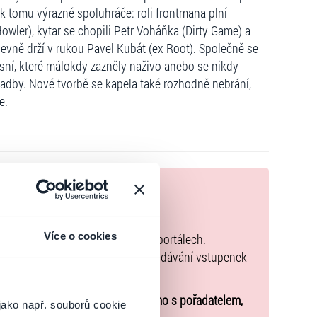
 k tomu výrazné spoluhráče: roli frontmana plní
ler), kytar se chopili Petr Voháňka (Dirty Game) a
pevně drží v rukou Pavel Kubát (ex Root). Společně se
písní, které málokdy zazněly naživo anebo se nikdy
kladby. Nové tvorbě se kapela také rozhodně nebrání,
e.
nek
zakoupíte originální vstupenky.
Více o cookies
k zakoupených na přeprodejních portálech.
společného a tento způsob přeprodávání vstupenek
u o účasti na akci uzavíráte přímo s pořadatelem,
jako např. souborů cookie