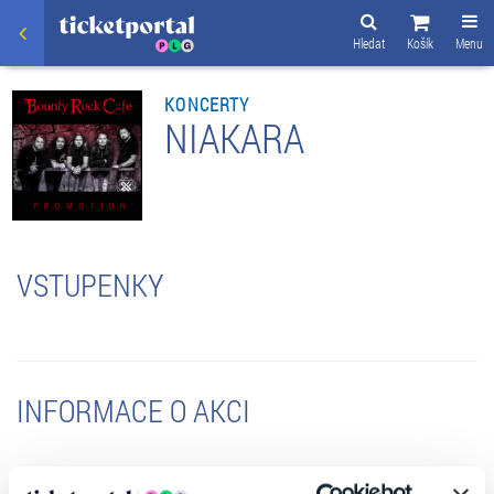
Hledat
Košík
Menu
KONCERTY
NIAKARA
VSTUPENKY
INFORMACE O AKCI
Kapelu Niakara založil baskytarista Zdeněk Kub (ex Arakain) s cílem