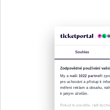
Souhlas
Zodpovědné používání vaši
My a
naši 1022 partneři
zpra
pro uchování a přístup k in
měření reklam a obsahu, náh
k jakým účelům.
Pokud to povolíte, rádi bych