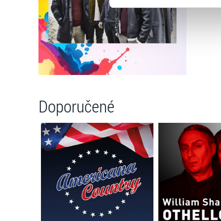
zkombinovat s dalšími informa
Jaké typy cookies používáme,
můžete kdykoliv změnit v záp
Doporučené