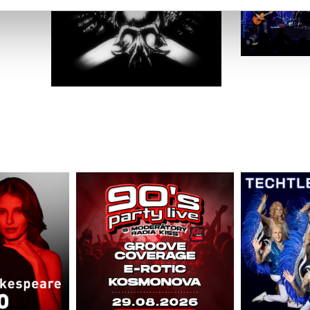
cemi, které jste jim poskytli nebo které získali v důsledku toho,
 naleznete níže. Možnosti zpracování upravíte zaškrtnutím přís
atí stránky v záložce „Cookies a jejich nastavení“.