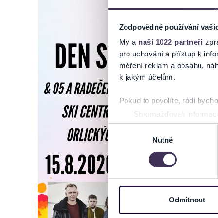
Zodpovědné používání vaši
My a
naši 1022 partneři
zpra
pro uchování a přístup k in
měření reklam a obsahu, náh
k jakým účelům.
Pokud to povolíte, rádi bych
Shromažďovali informace
Identifikovali vaše zaříz
Výběr
Zjistěte více o tom, jak zpr
Nutné
souhlasu
můžete kdykoliv změnit nebo 
Na těchto stránkách využívám
informace o vašem zařízení 
osobní údaje. Získané infor
Odmítnout
Tyto informace můžeme také s