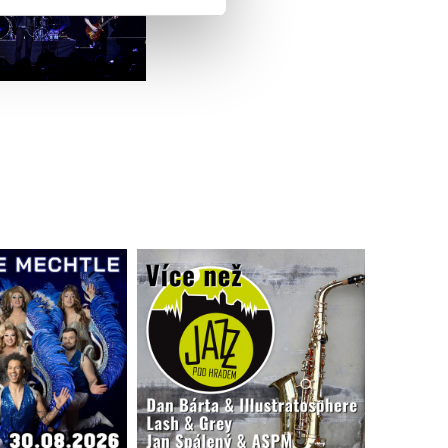
 že používáte jejich služby.
lušné varianty. Svoji volbu