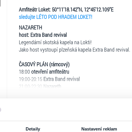
Amfiteátr Loket: 50°11'18.142"N, 12°45'12.109"E
sledujte LÉTO POD HRADEM LOKET!
NAZARETH
host: Extra Band revival
Legendární skotská kapela na Lokti!
Jako host vystoupí plzeňská kapela Extra Band revival.
ČASOVÝ PLÁN (rámcový)
18:00
otevření amfiteátru
19:00-20:15
Extra Band revival
21:00-22:30
Nazareth
https://www.facebook.com/events/1671905029874463/
KOUPIT DVOUDENNÍ VSTUPENKU Loket víkend 2023 s 
NAZARETH (26.05.2023) + Beatová síň slávy Radia BEAT
Ticketportal je zárukou pravosti vstupe
VSTUPNÉ:
999 Kč (startovací - pouze prvních 999 vstup
místě)
Detaily
Nastavení reklam