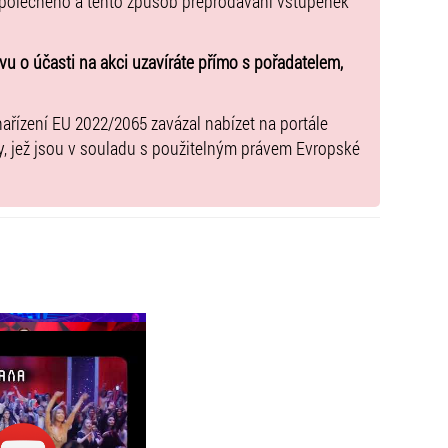
společného a tento způsob přeprodávání vstupenek
u o účasti na akci uzavíráte přímo s pořadatelem,
nařízení EU 2022/2065 zavázal nabízet na portále
y, jež jsou v souladu s použitelným právem Evropské