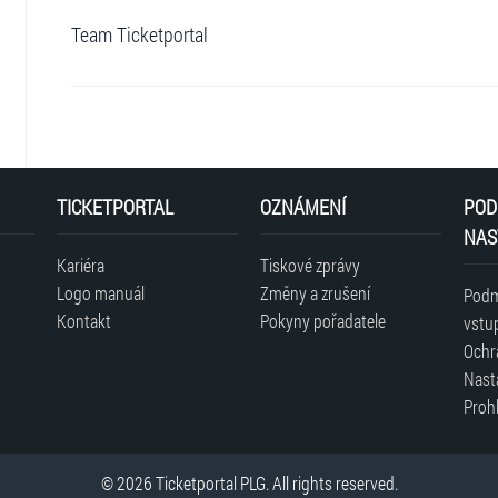
Team Ticketportal
TICKETPORTAL
OZNÁMENÍ
POD
NAS
Kariéra
Tiskové zprávy
Logo manuál
Změny a zrušení
Podm
Kontakt
Pokyny pořadatele
vstu
Ochr
Nast
Prohl
© 2026 Ticketportal PLG. All rights reserved.