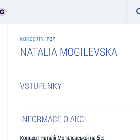
KONCERTY
/
POP
NATALIA MOGILEVSKA
VSTUPENKY
INFORMACE O AKCI
Концерт Наталії Могилевської на біс: