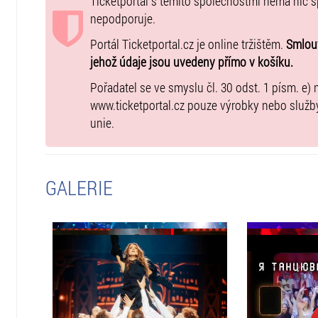
Ticketportal s těmito společnostmi nemá nic 
nepodporuje.
Portál Ticketportal.cz je online tržištěm.
Smlouv
jehož údaje jsou uvedeny přímo v košíku.
Pořadatel se ve smyslu čl. 30 odst. 1 písm. e) 
www.ticketportal.cz pouze výrobky nebo služb
unie.
GALERIE