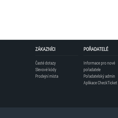
ZÁKAZNÍCI
POŘADATELÉ
Časté dotazy
Informace pro nové
Slevové kódy
pořadatele
Prodejní místa
Pořadatelský admin
Aplikace CheckTicket