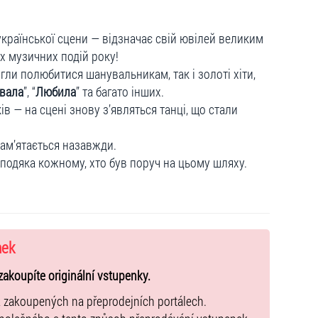
української сцени — відзначає свій ювілей великим
х музичних подій року!
гли полюбитися шанувальникам, так і золоті хіти,
вала
”, “
Любила
” та багато інших.
ів — на сцені знову з’являться танці, що стали
апам’ятається назавжди.
, подяка кожному, хто був поруч на цьому шляху.
nek
zakoupíte originální vstupenky.
k zakoupených na přeprodejních portálech.