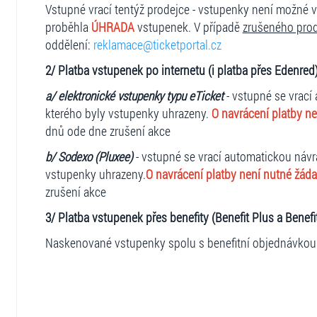
Vstupné vrací tentýž prodejce - vstupenky není možné v
proběhla
ÚHRADA
vstupenek. V případě
zrušeného prod
oddělení:
reklamace@ticketportal.cz
2/ Platba vstupenek po internetu (i platba přes Edenred
a/ elektronické vstupenky typu eTicket
- vstupné se vrací
kterého byly vstupenky uhrazeny.
O navrácení platby ne
dnů ode dne zrušení akce
b/ Sodexo (Pluxee)
- vstupné se vrací automatickou návr
vstupenky uhrazeny.
O navrácení platby není nutné žád
zrušení akce
3/ Platba vstupenek přes benefity (Benefit Plus a Benefit
Naskenované vstupenky spolu s benefitní objednávkou j