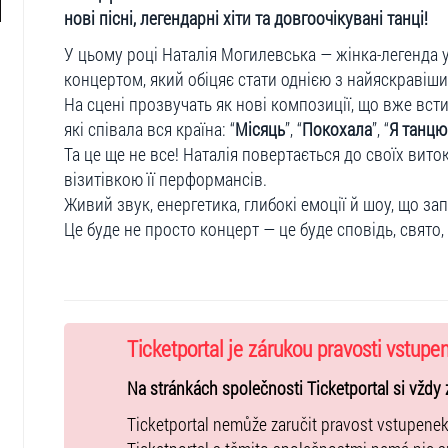
нові пісні, легендарні хіти та довгоочікувані танці!
У цьому році Наталія Могилевська — жінка-легенда 
концертом, який обіцяє стати однією з найяскравіши
На сцені прозвучать як нові композиції, що вже всти
які співала вся країна: “
Місяць
”, “
Покохала
”, “
Я танцю
Та це ще не все! Наталія повертається до своїх виток
візитівкою її перформансів.
Живий звук, енергетика, глибокі емоції й шоу, що з
Це буде не просто концерт — це буде сповідь, свято
Ticketportal je zárukou pravosti vstupe
Na stránkách společnosti Ticketportal si vždy 
Ticketportal nemůže zaručit pravost vstupene