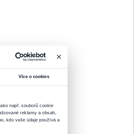
Koupit
POSLEDNÍ MÍSTA
Koupit
Více o cookies
jako např. souborů cookie
Koupit
alizované reklamy a obsah,
ho, kdo vaše údaje používá a