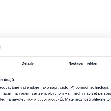
Můj Vzor, Božský Karel
čtvrtek
5
PŘIDANÝ KONCERT
Lis. 2026
IDEON
19:00
PARDUBICE
Můj Vzor, Božský Karel
úterý
10
Lis. 2026
KKC Elektra
19:00
LUHAČOVICE
Detaily
Nastavení reklam
Můj Vzor, Božský Karel
pondělí
21
ch údajů
cováváme vaše údaje (jako např. číslo IP) pomocí technologií, 
Pros. 2026
Městské divadlo
19:00
VARNSDORF
formacím na vašem zařízení, abychom vám mohli nabízet person
led na návštěvníky a vývoj produktů. Máte možnosti ohledně to