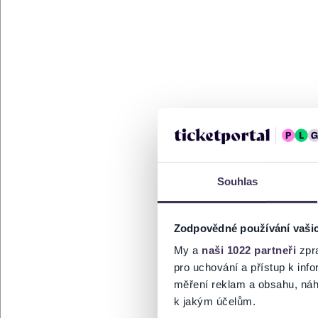
Souhlas
Zodpovědné používání vaši
My a
naši 1022 partneři
zpra
pro uchování a přístup k in
měření reklam a obsahu, náh
k jakým účelům.