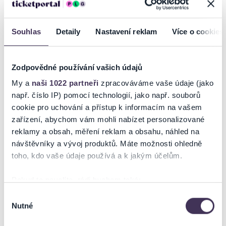
Mistrovství Evropy dívek do 18ti let v olympijské podobě ragby se
Souhlas
Detaily
Nastavení reklam
Více o cookies
letos opět uskuteční na hřišti RK
Petrovice, kde se představí nejúspěšnější týmy starého kontinentu:
Francie, Španělsko, Irsko, Anglie, Česká republika, Skotsko, Ukrajina,
Zodpovědné používání vašich údajů
Belgie, Polsko. Přijďte podpořit
naše mladé naděje!
My a
naši 1022 partneři
zpracováváme vaše údaje (jako
Více informací na
www.rugbyunion.cz
.
např. číslo IP) pomocí technologií, jako např. souborů
Fotogalerie zde:
Flickr.com
cookie pro uchování a přístup k informacím na vašem
zařízení, abychom vám mohli nabízet personalizované
reklamy a obsah, měření reklam a obsahu, náhled na
návštěvníky a vývoj produktů. Máte možnosti ohledně
Ticketportal je zárukou pravosti vstupenek
toho, kdo vaše údaje používá a k jakým účelům.
Na stránkách společnosti Ticketportal si vždy zakoupíte
Pokud to povolíte, rádi bychom také:
originální vstupenky.
Shromažďovali informace o vaší geografické poloze,
Výběr
Ticketportal nemůže zaručit pravost vstupenek
Nutné
které mohou být přesné na několik metrů
souhlasu
zakoupených na přeprodejních portálech. Ticketportal s
Identifikovali vaše zařízení pomocí aktivního
těmito společnostmi nemá nic společného a tento