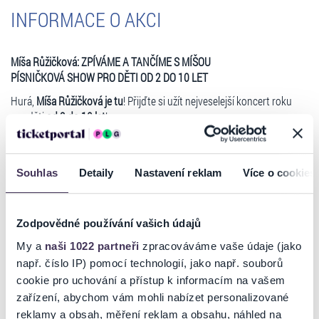
INFORMACE O AKCI
Míša Růžičková: ZPÍVÁME A TANČÍME S MÍŠOU
PÍSNIČKOVÁ SHOW PRO DĚTI OD 2 DO 10 LET
Hurá,
Míša Růžičková je tu
! Přijďte si užít nejveselejší koncert roku
pro děti
od 2 do 10 let
!
Milé děti, maminky, tatínkové, babičky i dědečkové, zveme vás na
úžasné hudební dobrodružství plné radosti, smíchu a pohybu
!
Společně si zazpíváme moje
veselé písničky
, které vyprávějí
krátké
Souhlas
Detaily
Nastavení reklam
Více o cookies
příběhy, rozproudí energii a vykouzlí úsměvy
na každé tváři. Znáte
Sloníka Toníka, Popeláře, Policejní, Tanec princezen nebo Hasičskou
?
CO VÁS ČEKÁ?
Zodpovědné používání vašich údajů
Zpívání, tancování a smích
- každý pohyb je vítán!
My a
naši 1022 partneři
zpracováváme vaše údaje (jako
Písničky, které naučí a inspirují
- trochu se protáhneme, něco nového
např. číslo IP) pomocí technologií, jako např. souborů
objevíme a přitom se skvěle pobavíme.
Číst více
Chvíle, na které se nezapomíná
- skvělá zábava pro celou rodinu.
cookie pro uchování a přístup k informacím na vašem
zařízení, abychom vám mohli nabízet personalizované
PROČ PŘIJÍT?
reklamy a obsah, měření reklam a obsahu, náhled na