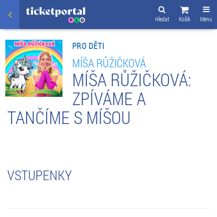
Hledat
Košík
Menu
PRO DĚTI
MÍŠA RŮŽIČKOVÁ
MÍŠA RŮŽIČKOVÁ:
ZPÍVÁME A
TANČÍME S MÍŠOU
VSTUPENKY