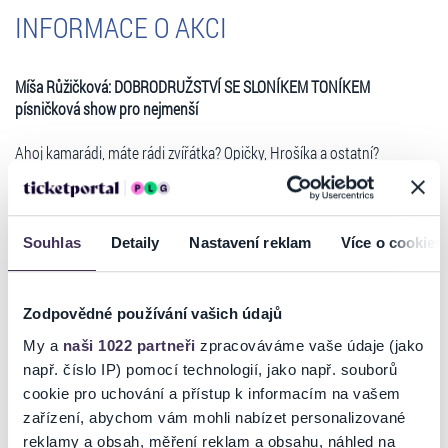
INFORMACE O AKCI
Míša Růžičková: DOBRODRUŽSTVÍ SE SLONÍKEM TONÍKEM
písničková show pro nejmenší
Ahoj kamarádi, máte rádi zvířátka? Opičky, Hrošíka a ostatní?
Společně se Sloníkem Toníkem se vydáme za Orangutanem, Pandou
a Lenochodem. Naučíme se, jak se chovat mezi zvířátky Na rovníku a
pořádně si to užijeme. Každému z nich zazpíváme písničku a zároveň
si zatancujeme.
Souhlas
Detaily
Nastavení reklam
Více o cookies
U rozcvičky Ouky Kouky se protáhneme, Semafor nám ukáže, jestli
můžeme přejít cestu, přes kterou jezdí houkající Auta, jako jsou Hasiči
a Sanitka. A zopakujeme si, jak je důležité dávat pozor při sportu. Na
Zodpovědné používání vašich údajů
závěr s Popeláři roztřídíme odpadky, které cestou najdeme a s
My a
naši 1022 partneři
zpracováváme vaše údaje (jako
Policejní písničkou si zacvičíme, zaběháme, zaskáčeme a chytneme
např. číslo IP) pomocí technologií, jako např. souborů
zloděje.
Číst více
A co je nejdůležitější budeme se smát, zpívat, tancovat a budeme mít
cookie pro uchování a přístup k informacím na vašem
Krásný den :)
zařízení, abychom vám mohli nabízet personalizované
Těší se na vás Míša
reklamy a obsah, měření reklam a obsahu, náhled na