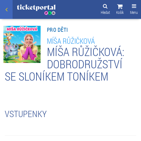
Hledat
Košík
Menu
PRO DĚTI
MÍŠA RŮŽIČKOVÁ
MÍŠA RŮŽIČKOVÁ:
DOBRODRUŽSTVÍ
SE SLONÍKEM TONÍKEM
VSTUPENKY