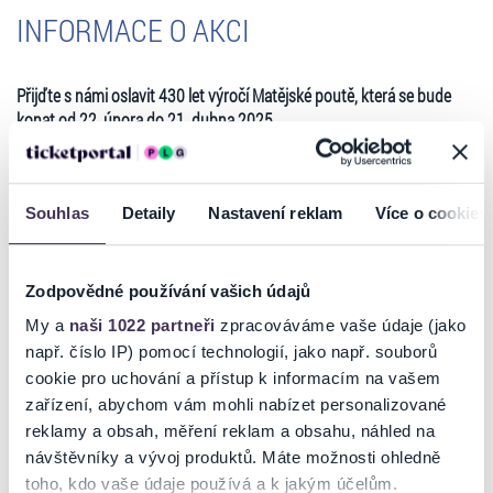
INFORMACE O AKCI
Přijďte s námi oslavit 430 let výročí Matějské poutě, která se bude
konat od 22. února do 21. dubna 2025.
Můžete se těšit na velké množství nových tuzemských i zahraničních
atrakcí, které budou zveřejněny před zahájením na webových a
facebookových stránkách Matějské poutě. Samozřejmostí jsou
Souhlas
Detaily
Nastavení reklam
Více o cookies
stánky s cukrovinkami, cukrovou vatou, ale také s tradiční matějskou
klobásou.
• Nejlepší evropské atrakce
• Holandské atrakce
Zodpovědné používání vašich údajů
• Obří kolo 60m
My a
naši 1022 partneři
zpracováváme vaše údaje (jako
Výstaviště Praha, Praha 7 - Bubeneč
např. číslo IP) pomocí technologií, jako např. souborů
• Hlavní vchod z ulice u Výstaviště
cookie pro uchování a přístup k informacím na vašem
• Druhý vchod z ulice Za Elektrárnou
zařízení, abychom vám mohli nabízet personalizované
Číst více
• Třetí vchod z parku Stromovka
reklamy a obsah, měření reklam a obsahu, náhled na
https://www.matejskapout.cz/
│
návštěvníky a vývoj produktů. Máte možnosti ohledně
https://www.facebook.com/matejskapout
toho, kdo vaše údaje používá a k jakým účelům.