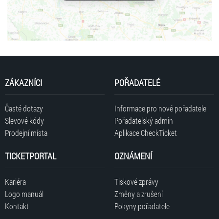
ZÁKAZNÍCI
POŘADATELÉ
Časté dotazy
Informace pro nové pořadatele
Slevové kódy
Pořadatelský admin
Prodejní místa
Aplikace CheckTicket
TICKETPORTAL
OZNÁMENÍ
Kariéra
Tiskové zprávy
Logo manuál
Změny a zrušení
Kontakt
Pokyny pořadatele