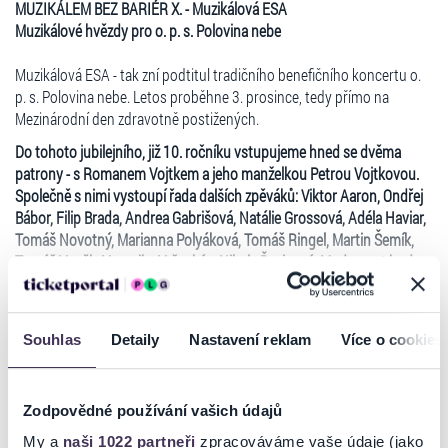
MUZIKÁLEM BEZ BARIÉR X. - Muzikálová ESA
Muzikálové hvězdy pro o. p. s. Polovina nebe
Muzikálová ESA - tak zní podtitul tradičního benefičního koncertu o.
p. s. Polovina nebe. Letos proběhne 3. prosince, tedy přímo na
Mezinárodní den zdravotně postižených.
Do tohoto jubilejního, již 10. ročníku vstupujeme hned se dvěma
patrony - s Romanem Vojtkem a jeho manželkou Petrou Vojtkovou.
Společně s nimi vystoupí řada dalších zpěváků: Viktor Aaron, Ondřej
Bábor, Filip Brada, Andrea Gabrišová, Natálie Grossová, Adéla Haviar,
Tomáš Novotný, Marianna Polyáková, Tomáš Ringel, Martin Šemík,
Tomáš Vaněk, Veronika Vršecká a Nikola Ďuricová. Moderovat bude
tvář TV Nova Ondřej Havel, hrát kapela v čele s Martinem Ruferem.
Číst více
Výtěžek vstupného bývá každoročně poukázán ve prospěch veřejné
sbírky pro osobu zdravotně postiženou. Tentokrát chceme podpořit
Souhlas
Detaily
Nastavení reklam
Více o cookies
osmnáctiletou Klárku Šimkovou, která trpí spinální muskulární atrofií,
Ticketportal je zárukou pravosti vstupenek
při níž postupně ubývá svalstvo. Klárka proto neudrží vzpřímeně
hlavu, nedokáže se hýbat, sedět bez opory, je napojena na plicní
Zodpovědné používání vašich údajů
Na stránkách společnosti Ticketportal si vždy zakoupíte
ventilaci... Ve třech letech přišla při autohavárii o tatínka a její
originální vstupenky.
My a
naši 1022 partneři
zpracováváme vaše údaje (jako