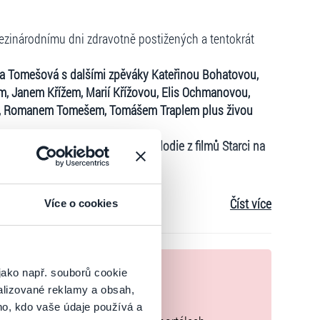
Mezinárodnímu dni zdravotně postižených a tentokrát
la Tomešová s dalšími zpěváky Kateřinou Bohatovou,
, Janem Křížem, Marií Křížovou, Elis Ochmanovou,
m, Romanem Tomešem, Tomášem Traplem plus živou
titulů, zazní například známé melodie z filmů Starci na
h.
sbírky na Modřanský biograf a pro zdravotně
Číst více
Více o cookies
ny nebe městským částem za podporu kurzů pro výuku
ů pro těžce postižené lidi.
nek
tal anebo je můžete zakoupit on-line přímo na
jako např. souborů cookie
alizované reklamy a obsah,
zakoupíte originální vstupenky.
ho, kdo vaše údaje používá a