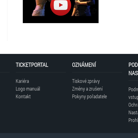
TICKETPORTAL
OZNÁMENÍ
POD
NAS
Kariéra
Tiskové zprávy
Logo manuál
Změny a zrušení
Podm
Kontakt
Pokyny pořadatele
vstu
Ochr
Nast
Prohl