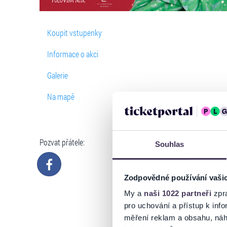
Koupit vstupenky
Informace o akci
Galerie
Na mapě
Pozvat přátele:
Souhlas
Zodpovědné používání vaši
My a
naši 1022 partneři
zpra
pro uchování a přístup k in
měření reklam a obsahu, náh