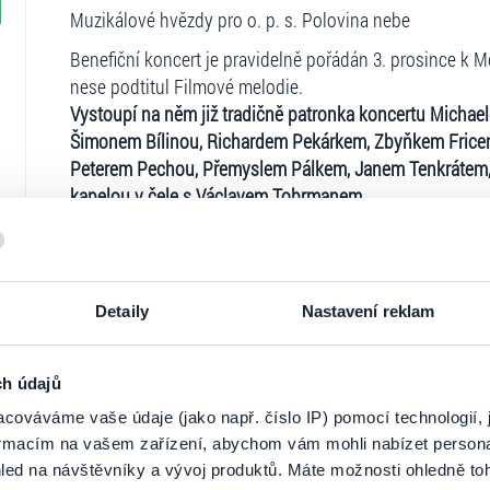
Muzikálové hvězdy pro o. p. s. Polovina nebe
Benefiční koncert je pravidelně pořádán 3. prosince k 
nese podtitul Filmové melodie.
Vystoupí na něm již tradičně patronka koncertu Michae
Šimonem Bílinou, Richardem Pekárkem, Zbyňkem Fricem
Peterem Pechou, Přemyslem Pálkem, Janem Tenkráte
kapelou v čele s Václavem Tobrmanem.
Diváci se mohou těšit na písně z českých i zahraničních 
chmelu, Moulin Rouge, Rocketman, Skyfall a řada dalšíc
Výtěžek vstupného bude poukázán ve prospěch veřejné 
Detaily
Nastavení reklam
postižené lidi. Koncert je rovněž poděkováním Polovi
hlasového ovládání počítače a dalších sociálních projekt
ch údajů
Ticketportal je zárukou pravosti vstupe
Vstupenky v distribuci na prodejních místech Ticketpor
cováváme vaše údaje (jako např. číslo IP) pomocí technologií, 
ticketportal.cz a ihned vytisknout - HOMEtickets!!
formacím na vašem zařízení, abychom vám mohli nabízet person
Na stránkách společnosti Ticketportal si vždy 
Další info:
led na návštěvníky a vývoj produktů. Máte možnosti ohledně to