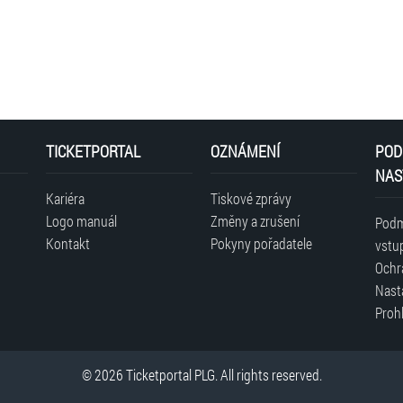
TICKETPORTAL
OZNÁMENÍ
POD
NAS
Kariéra
Tiskové zprávy
Logo manuál
Změny a zrušení
Podm
Kontakt
Pokyny pořadatele
vstu
Ochr
Nast
Prohl
© 2026 Ticketportal PLG. All rights reserved.