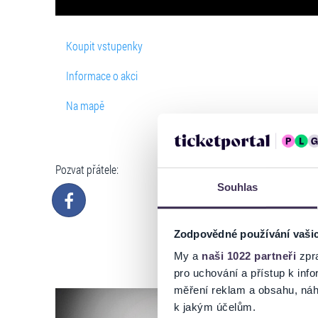
Koupit vstupenky
Informace o akci
Na mapě
Pozvat přátele:
Souhlas
Zodpovědné používání vaši
My a
naši 1022 partneři
zpra
pro uchování a přístup k in
měření reklam a obsahu, náh
k jakým účelům.