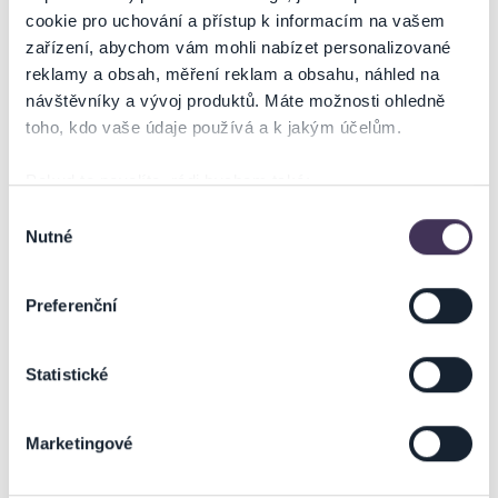
cookie pro uchování a přístup k informacím na vašem
zařízení, abychom vám mohli nabízet personalizované
reklamy a obsah, měření reklam a obsahu, náhled na
návštěvníky a vývoj produktů. Máte možnosti ohledně
toho, kdo vaše údaje používá a k jakým účelům.
Pokud to povolíte, rádi bychom také:
Shromažďovali informace o vaší geografické poloze,
Výběr
Nutné
které mohou být přesné na několik metrů
souhlasu
Identifikovali vaše zařízení pomocí aktivního
skenování pro konkrétní charakteristiky (otisk prstu)
Preferenční
Zjistěte více o tom, jak zpracováváme vaše osobní
údaje, a nastavte si předvolby v
části s podrobnostmi
.
Statistické
Svůj souhlas můžete kdykoliv změnit nebo odvolat v
části Prohlášení o souborech cookie.
Marketingové
Na těchto stránkách využíváme soubory cookies a další
obdobné technologie (dále jen „cookies“), které mohou