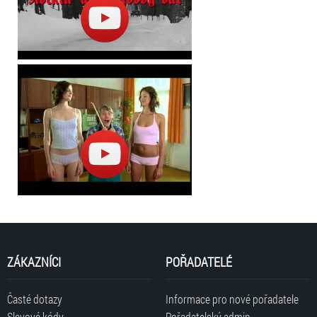
ZÁKAZNÍCI
POŘADATELÉ
Časté dotazy
Informace pro nové pořadatele
Slevové kódy
Pořadatelský admin