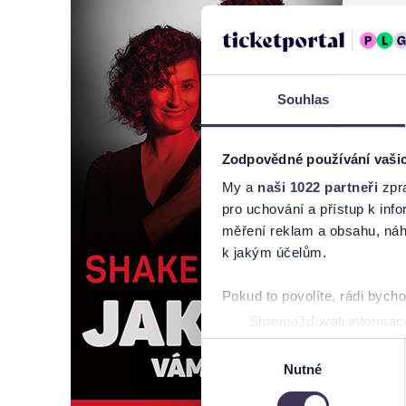
Souhlas
Zodpovědné používání vaši
My a
naši 1022 partneři
zpra
pro uchování a přístup k in
měření reklam a obsahu, náh
k jakým účelům.
Pokud to povolíte, rádi bych
Shromažďovali informace
Identifikovali vaše zaříz
Výběr
Zjistěte více o tom, jak zpr
Nutné
souhlasu
můžete kdykoliv změnit nebo 