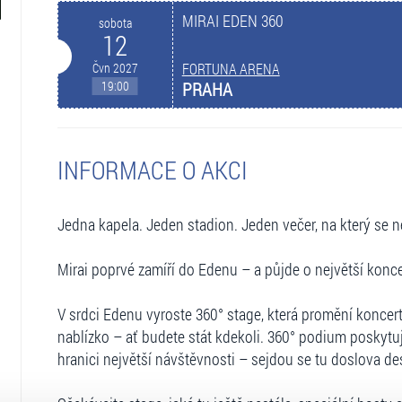
MIRAI EDEN 360
sobota
12
Čvn 2027
FORTUNA ARENA
19:00
PRAHA
INFORMACE O AKCI
Jedna kapela. Jeden stadion. Jeden večer, na který se 
Mirai poprvé zamíří do Edenu – a půjde o největší koncer
V srdci Edenu vyroste 360° stage, která promění koncert
nablízko – ať budete stát kdekoli. 360° podium poskytu
hranici největší návštěvnosti – sejdou se tu doslova des