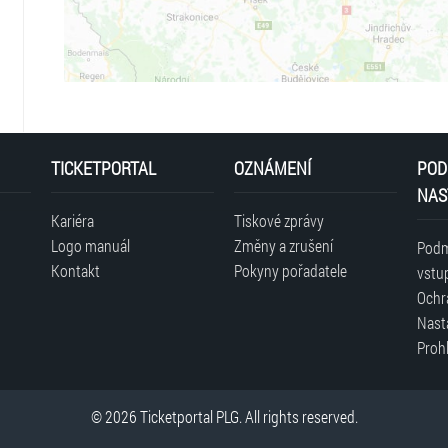
TICKETPORTAL
OZNÁMENÍ
POD
NAS
Kariéra
Tiskové zprávy
Logo manuál
Změny a zrušení
Podm
Kontakt
Pokyny pořadatele
vstu
Ochr
Nast
Prohl
© 2026 Ticketportal PLG. All rights reserved.