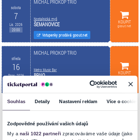
MICHAL PROKOP TRIO
sobota
7
Nostalgická myš
KOUPIT
ŠEMANOVICE
Lis. 2026
goout.net
20:00
Vstupenky prodává goout.net
MICHAL PROKOP TRIO
středa
16
Metro Music Bar
KOUPIT
BRNO
Pros. 2026
goout.net
20:00
Vstupenky prodává goout.net
Souhlas
Detaily
Nastavení reklam
Více o cookies
INFORMACE O AKCI
Zodpovědné používání vašich údajů
My a
naši 1022 partneři
zpracováváme vaše údaje (jako
Michal Prokop Trio vystoupí 16. prosince v Metro Music Baru.