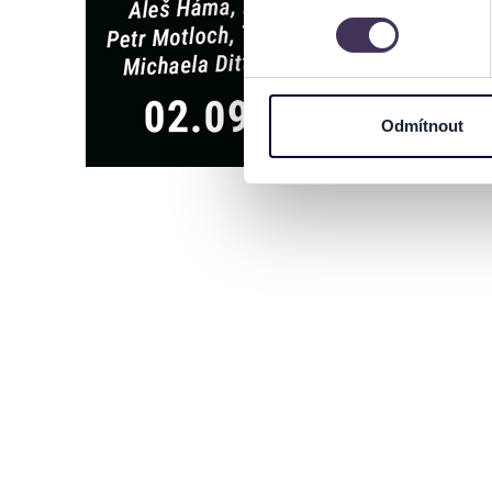
můžete kdykoliv změnit nebo 
Na těchto stránkách využívám
informace o vašem zařízení 
osobní údaje. Získané infor
Odmítnout
Tyto informace můžeme také s
zkombinovat s dalšími informa
Jaké typy cookies používáme,
můžete kdykoliv změnit v záp