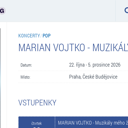
KONCERTY
/
POP
MARIAN VOJTKO - MUZIKÁL
22. října - 5. prosince 2026
Datum:
Praha, České Budějovice
Místo:
VSTUPENKY
MARIAN VOJTKO - Muzikály mého ž
čtvrtek