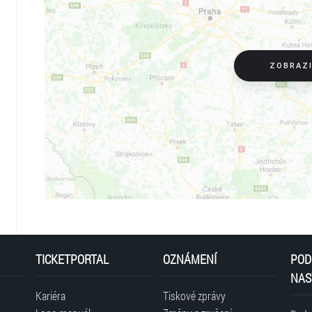
ZOBRAZ
TICKETPORTAL
OZNÁMENÍ
POD
NAS
Kariéra
Tiskové zprávy