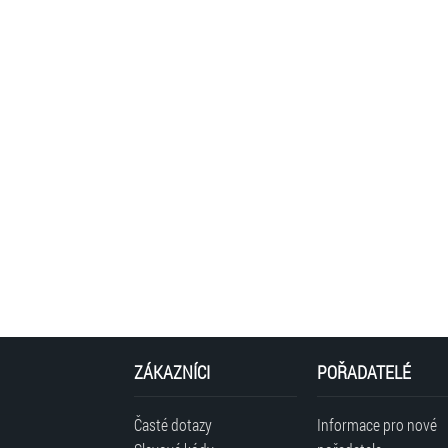
ZÁKAZNÍCI
POŘADATELÉ
Časté dotazy
Informace pro nové