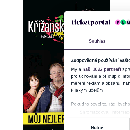
Souhlas
Zodpovědné používání vaši
My a
naši 1022 partneři
zpra
pro uchování a přístup k in
měření reklam a obsahu, náh
k jakým účelům.
Pokud to povolíte, rádi bych
Shromažďovali informace
Identifikovali vaše zaříz
Výběr
Zjistěte více o tom, jak zpr
Nutné
souhlasu