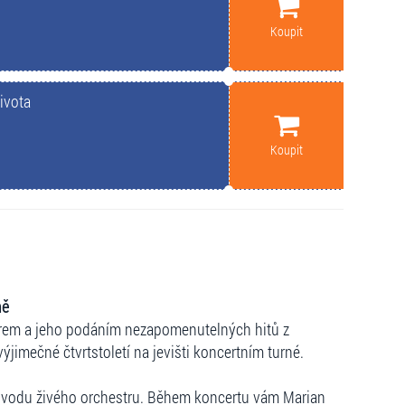
Koupit
ivota
Koupit
ně
norem a jeho podáním nezapomenutelných hitů z
výjimečné čtvrtstoletí na jevišti koncertním turné.
rovodu živého orchestru. Během koncertu vám Marian