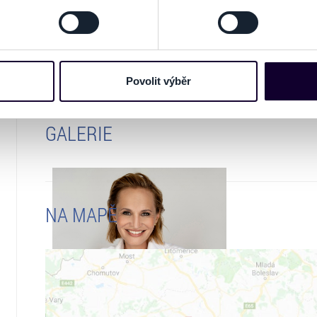
návštěvník musí mít vlastní vstupenku
jehož údaje jsou uvedeny přímo v košíku.
odvolat v části Prohlášení o souborech cookie.
Pořadatel se ve smyslu čl. 30 odst. 1 písm. e) 
e soubory cookies a další obdobné technologie (dále jen „cooki
www.ticketportal.cz pouze výrobky nebo služb
nebo vaší aktivitě na našich webových stránkách. Tyto informa
unie.
mace používáme např. k analýze návštěvnosti webu nebo k perso
Povolit výběr
dílet se svými partnery pro sociální média, inzerci a analýzy. 
cemi, které jste jim poskytli nebo které získali v důsledku toho,
GALERIE
 naleznete níže. Možnosti zpracování upravíte zaškrtnutím přís
atí stránky v záložce „Cookies a jejich nastavení“.
NA MAPĚ