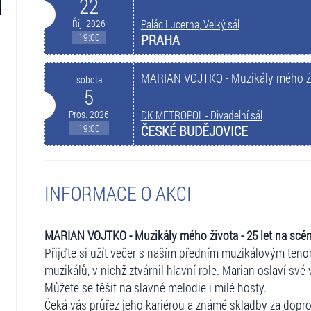
22
Říj. 2026
Palác Lucerna, Velký sál
19:00
PRAHA
MARIAN VOJTKO - Muzikály mého ž
sobota
5
Pros. 2026
DK METROPOL - Divadelní sál
19:00
ČESKÉ BUDĚJOVICE
INFORMACE O AKCI
MARIAN VOJTKO - Muzikály mého života - 25 let na scé
Přijďte si užít večer s naším předním muzikálovým te
muzikálů, v nichž ztvárnil hlavní role. Marian oslaví své 
Můžete se těšit na slavné melodie i milé hosty.
Čeká vás průřez jeho kariérou a známé skladby za dop