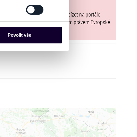
-TH-
nařízení EU 2022/2065 zavázal nabízet na portále
es“), které mohou sbírat
y, jež jsou v souladu s použitelným právem Evropské
ce mohou představovat
nalizaci obsahu a reklam.
Povolit vše
Partneři tyto údaje mohou
 že používáte jejich služby.
lušné varianty. Svoji volbu