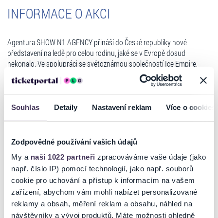
INFORMACE O AKCI
Agentura SHOW N1 AGENCY přináší do České republiky nové
představení na ledě pro celou rodinu, jaké se v Evropě dosud
nekonalo. Ve spolupráci se světoznámou společností Ice Empire,
která vytvořila projekty jako Stars on Ice, Champions on Ice a mnoho
dalších, a divadlem Wiener Stadt Ballett uvádíme jedinečnou
kombinaci lední show a baletu „Louskáček“. Tuto show budou mít
možnost vidět diváci jen v 6 zemích Evropy a to v Německu, Francii,
Souhlas
Detaily
Nastavení reklam
Více o cookies
Švýcarsku, Rakousku, Slovensku a jsme hrdí, že šestou zemí bude
Česká republika.
Zodpovědné používání vašich údajů
Jedinečná scénografie představení umožní divákům sledovat nejen
vystoupení krasobruslařů na ledě, ale i baletních tanečníků na jevišti.
My a
naši 1022 partneři
zpracováváme vaše údaje (jako
Na ledě bude připravené speciální jeviště, kde se předvedou baletní
např. číslo IP) pomocí technologií, jako např. souborů
umělci z divadla Wiener Stadt Ballett. V jejich blízkosti na ledové ploše
cookie pro uchování a přístup k informacím na vašem
Číst více
uvidíte skvělé bruslařské výkony evropských špičkových
zařízení, abychom vám mohli nabízet personalizované
krasobruslařů, účastníků světových krasobruslařských show, jakož i
reklamy a obsah, měření reklam a obsahu, náhled na
akrobatická a taneční čísla v podání profesionálních cirkusových
návštěvníky a vývoj produktů. Máte možnosti ohledně