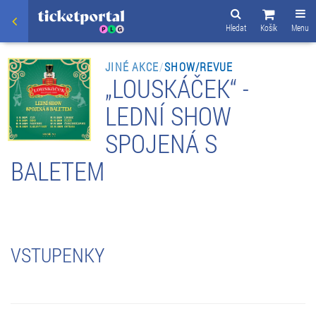
Hledat
Košík
Menu
JINÉ AKCE
/
SHOW/REVUE
„LOUSKÁČEK“ -
LEDNÍ SHOW
SPOJENÁ S
BALETEM
VSTUPENKY