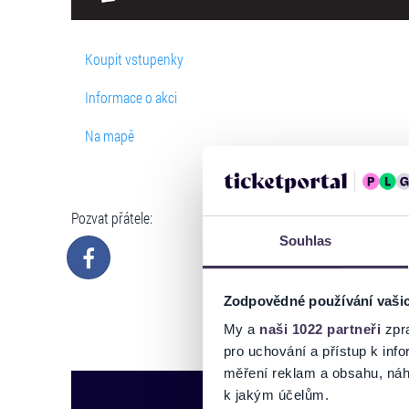
Koupit vstupenky
Informace o akci
Na mapě
Pozvat přátele:
Souhlas
Zodpovědné používání vaši
My a
naši 1022 partneři
zpra
pro uchování a přístup k in
měření reklam a obsahu, náh
k jakým účelům.