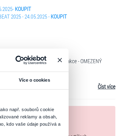
5.2025-
KOUPIT
EAT 2025 - 24.05.2025 -
KOUPIT
BEAT
vstupenka pro 1 osobu na obě akce - OMEZENÝ
67/
Více o cookies
Číst více
jako např. souborů cookie
nek
alizované reklamy a obsah,
ho, kdo vaše údaje používá a
zakoupíte originální vstupenky.
8/