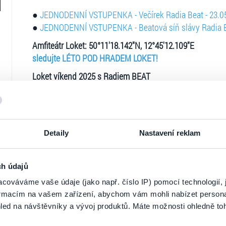
●
JEDNODENNÍ VSTUPENKA - Večírek Radia Beat - 23.0
●
JEDNODENNÍ VSTUPENKA - Beatová síň slávy Radia B
Amfiteátr Loket: 50°11'18.142"N, 12°45'12.109"E
sledujte LÉTO POD HRADEM LOKET!
Loket víkend 2025 s Radiem BEAT
23.05. Večírek Radia BEAT + 24.05. Beatová síň Radia 
DVOUDENNÍ VSTUPENKA ZA SUPER CENU!
Zvýhodněná 
POČET VSTUPENEK.
FB:
https://www.facebook.com/events/15065317600208
Detaily
Nastavení reklam
pátek 23. května 2025
Večírek Radia BEAT: Pražský výběr • Pumpa
ch údajů
ČASOVÝ PLÁN (rámcový)
18:00
otevření amfiteátru
cováváme vaše údaje (jako např. číslo IP) pomocí technologií, 
Ticketportal je zárukou pravosti vstupe
19:00-20:30
Pumpa
formacím na vašem zařízení, abychom vám mohli nabízet person
led na návštěvníky a vývoj produktů. Máte možnosti ohledně to
21:15-22:45
Pražský výběr
Na stránkách společnosti Ticketportal si vždy 
FB:
https://www.facebook.com/events/48737928418682