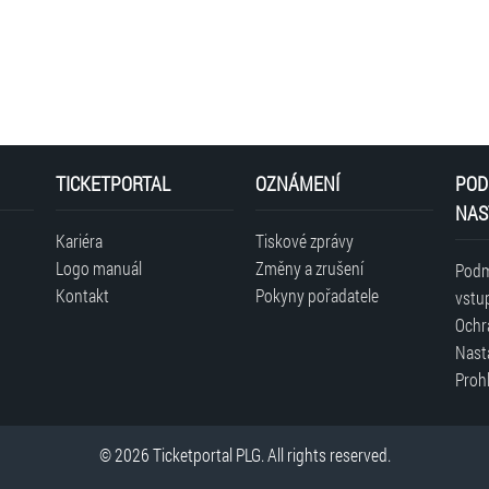
Další info:
volné sezení a stání / slevy NE / bezbariérový přístup 
vstupenky, rezervace místa na agenturavlny@seznam.c
TICKETPORTAL
OZNÁMENÍ
POD
NAS
Kariéra
Tiskové zprávy
Logo manuál
Změny a zrušení
Podm
Kontakt
Pokyny pořadatele
vstu
Ochr
Nast
Prohl
© 2026 Ticketportal PLG. All rights reserved.