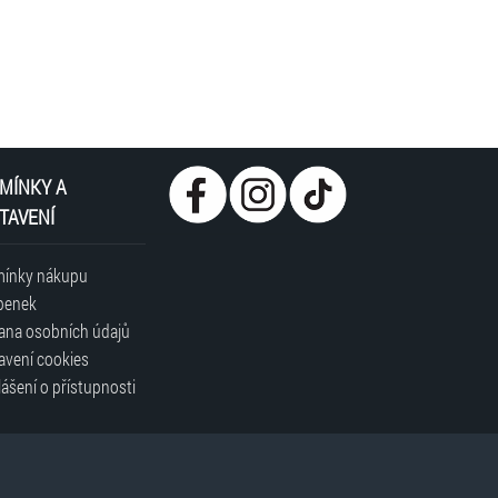
ANO / vozíčkáři a držitelé průkazu ZTP/P zdarma bez
z / doprovod ZTP/P za plnou cenu
-TH-
MÍNKY A
TAVENÍ
ínky nákupu
penek
ana osobních údajů
avení cookies
ášení o přístupnosti