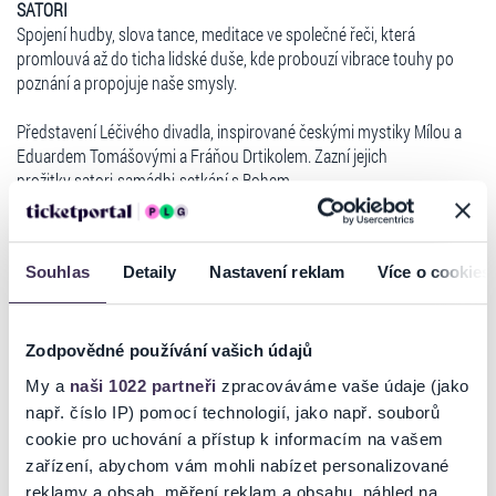
SATORI
Spojení hudby, slova tance, meditace ve společné řeči, která
promlouvá až do ticha lidské duše, kde probouzí vibrace touhy po
poznání a propojuje naše smysly.
Představení Léčivého divadla, inspirované českými mystiky Mílou a
Eduardem Tomášovými a Fráňou Drtikolem. Zazní jejich
prožitky
satori
-samádhi-setkání s Bohem.
Představení
Satori
sestává ze čtyř částí: Stvoření-Mládí-Zralost-
Poselst
ví
Souhlas
Detaily
Nastavení reklam
Více o cookies
1. část Stvoření
Zrození světa, zrození člověka v meditačním, hudebním naladění ve
Číst více
velkolepé hudbě vesmíru.
Zodpovědné používání vašich údajů
My a
naši 1022 partneři
zpracováváme vaše údaje (jako
2. část Mládí
Ticketportal je zárukou pravosti vstupenek
např. číslo IP) pomocí technologií, jako např. souborů
Prožitky samádhi vyjádřené poselstvím mystičky Míly Tomášové ve
cookie pro uchování a přístup k informacím na vašem
verších i ve vzpomínkách malé dívky. Dospívání dívky v ženu,
Na stránkách společnosti Ticketportal si vždy zakoupíte
zařízení, abychom vám mohli nabízet personalizované
vyjádřené tancem, zpěvem a verši, kdy se malá dívenka potkává se
originální vstupenky.
reklamy a obsah, měření reklam a obsahu, náhled na