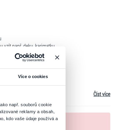
u
u vzít např. deku, karimatku.
ezením u řeky.
vkapark.cz
)
Více o cookies
Číst více
jako např. souborů cookie
alizované reklamy a obsah,
nek
ho, kdo vaše údaje používá a