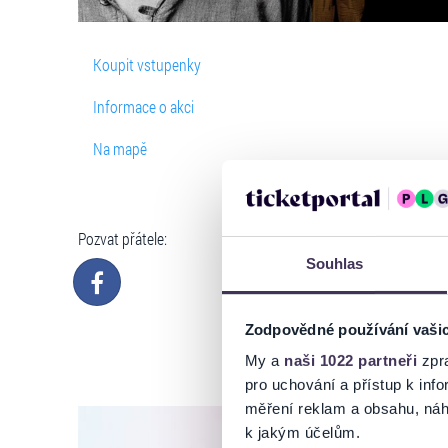
Koupit vstupenky
Informace o akci
Na mapě
Pozvat přátele:
Souhlas
Zodpovědné používání vaši
My a
naši 1022 partneři
zpra
pro uchování a přístup k in
měření reklam a obsahu, náh
k jakým účelům.