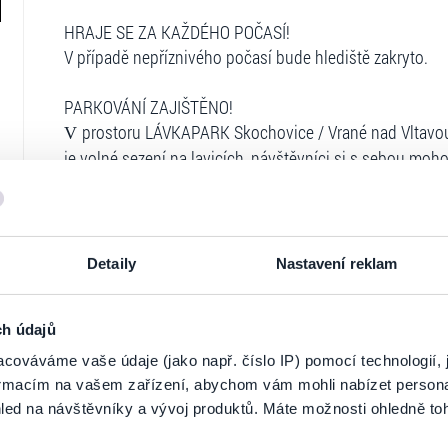
HRAJE SE ZA KAŽDÉHO POČASÍ!
V případě nepříznivého počasí bude hlediště zakryto.
PARKOVÁNÍ ZAJIŠTĚNO!
prostoru LÁVKAPARK Skochovice / Vrané nad Vltavo
V
je volné sezení na lavicích, návštěvníci si s sebou moho
Po celý den je k dispozici občerstvení s příjemným pos
Možnost ubytování v hotelu nebo campu / ve stanu (
la
Rezervace ubytování:
Detaily
Nastavení reklam
Email:
lavkaskochovice@lavka.cz
Objednávky vstupenek: online přes
www.ticketportal.cz
ch údajů
Více podrobností:
rezervace@lavka.cz
; Tel.: 773 990 009
cováváme vaše údaje (jako např. číslo IP) pomocí technologií, 
formacím na vašem zařízení, abychom vám mohli nabízet person
Ticketportal je zárukou pravosti vstupe
led na návštěvníky a vývoj produktů. Máte možnosti ohledně to