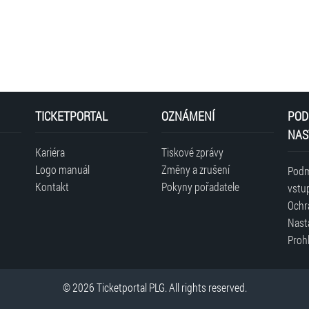
TICKETPORTAL
OZNÁMENÍ
POD
NAS
Kariéra
Tiskové zprávy
Logo manuál
Změny a zrušení
Podm
Kontakt
Pokyny pořadatele
vstu
Ochr
Nast
Prohl
© 2026 Ticketportal PLG. All rights reserved.