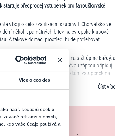
átek startuje předprodej vstupenek pro fanouškovské
ta v boji o čelo kvalifikační skupiny L Chorvatsko ve
 vidění několik památných bitev na evropské klubové
lisu. A takové domácí prostředí bude potřebovat
ny
FC REPRE
, kterým se může zdarma stát úplně každý, a
amu FC REPRE navíc každou návštěvou zápasu připisují
tví, a tím zlepšují podmínky pro získání vstupenek na
Více o cookies
Číst více
cenových kategoriích za 590, 890, 1290, 1690 a 1990
 ještě nižší:
nem
fanouškovského programu
může kdokoliv zdarma, a
jako např. souborů cookie
nek
tupenek na zápasy či závěrečné turnaje. Pro utkání
alizované reklamy a obsah,
ho, kdo vaše údaje používá a
odinové prodejní okno.
zakoupíte originální vstupenky.
eva v rámci zápasů české reprezentace, a to v jakékoliv