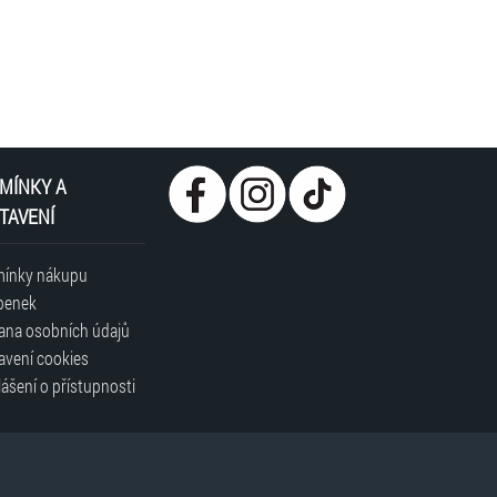
noušek vyplnil své osobní údaje. Každý nakupující
tsko. FAČR tímto způsobem předchází problémům
osti skupování lístků ze strany fanoušků soupeře, aby
tmosféru. Další z forem ochrany fanoušků před
hodin před výkopem kvalifikačního utkání
MÍNKY A
TAVENÍ
ínky nákupu
penek
ana osobních údajů
avení cookies
ášení o přístupnosti