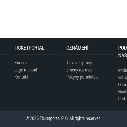
Při nákupu vstupenek bude zapotřebí, aby nakupující fa
může koupit 4 ks vstupenek na utkání Česko – Chorva
s překupníky a při exponovanějších zápasech také možn
se česká reprezentace mohla opřít o skutečně domácí a
překupníky je zaslání vstupenek na uvedený e-mail 24 
s Chorvatskem.
TICKETPORTAL
OZNÁMENÍ
POD
NAS
Kariéra
Tiskové zprávy
Logo manuál
Změny a zrušení
Podm
Kontakt
Pokyny pořadatele
vstu
Ochr
Nast
Prohl
© 2026 Ticketportal PLG. All rights reserved.