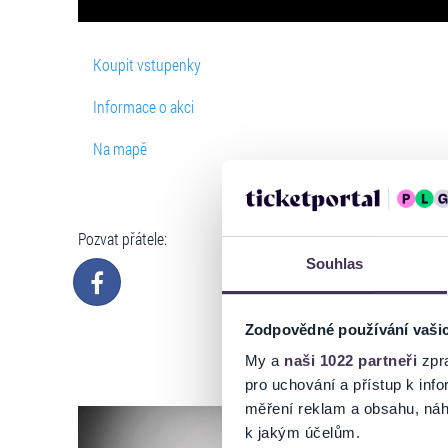
Koupit vstupenky
Informace o akci
Na mapě
Pozvat přátele:
Souhlas
Zodpovědné používání vaši
My a
naši 1022 partneři
zpra
pro uchování a přístup k in
měření reklam a obsahu, náh
k jakým účelům.