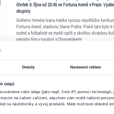
čtvrtek 9. října od 20:45 ve Fortuna Areně v Praze. V p
skupiny.
Svěřenci trenéra Ivana Haška vyzvou největšího konkuren
Fortuna Areně, stadionu Slavie Praha. Právě tam bylo k
scéně a fotbalisté se mohli opřít o skvělou diváckou ku
národní tým v souboji s Chorvatskem!
Přednostní prodej od 22. srpna 14:00
je určený pro čle
majitele vánočních voucherů. Aktivní fanoušci v progr
na své konto věrnostní body, které zvyšují úroveň člens
zápasy národního týmu nebo závěrečné turnaje.
Detaily
Nastavení reklam
Vstupenky v síti Ticketportal se budou prodávat v pěti 
korun. Některé fanouškovské skupiny mají cenu tradičně
ch údajů
Členové FC REPRE (sleva 5 až 15 procent).
Stát se čle
cováváme vaše údaje (jako např. číslo IP) pomocí technologií, 
Ticketportal je zárukou pravosti vstupe
tím získat řadu benefitů včetně přednosti při prodeji vs
formacím na vašem zařízení, abychom vám mohli nabízet person
led na návštěvníky a vývoj produktů. Máte možnosti ohledně to
s Chorvatskem má každá ze tří úrovní členství své 48 h
Na stránkách společnosti Ticketportal si vždy 
Děti do 150 centimetrů (sleva 50 procent).
Už tradiční sl