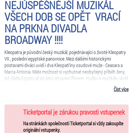
NEJÚSPĚŠNĚJŠÍ MUZIKÁL
VŠECH DOB SE OPĚT VRACÍ
NA PRKNA DIVADLA
BROADWAY !!!!
Kleopatra je původní český muzikál, pojednávající o životě Kleopatry
VII., poslední egyptské panovnice. Mezi dalšími historickými
postavami diváci uvidí i dva Kleopatřiny osudové muže - Ceasara a
Marca Antonia. Máte možnost si vychutnat neobyčejný příběh ženy,
jež vládla Egyptu až do jeho obsazení Římem. Hudbu k muzikálu složil
Michal David, autory libreta, scénáře a textů jsou Zdeněk Borovec,
Číst více
Lucie Stropnická a Lou Fanánek Hagen. Režisérské taktovky se ujal
Filip Renč.
V hlavních rolích:
Ticketportal je zárukou pravosti vstupenek
Kleopatra - Kamila Nývltová
Na stránkách společnosti Ticketportal si vždy zakoupíte
originální vstupenky.
Marcus Antonius - Josef Vojtek, Josef Vágner, Peter Pecha, Marian