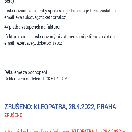
Beta):
-oskenované vstupenky spolu s objednávkou je třeba zaslat na
email: eva.sulcova@ticketportal.cz
4/ platba vstupenek na fakturu:
-fakturu spolu s oskenovanými vstupenkami je třeba zaslat na
email: rezervace@ticketportal.cz
Děkujeme za pochopení
Reklamační oddělení TICKETPORTAL
ZRUŠENO: KLEOPATRA, 28.4.2022, PRAHA
ZRUŠENO:
Z technických důvodů se představení
KLEOPATRA
dne
28.4.2022
od