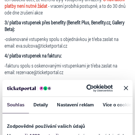
platby není nutné žádat
- vracení probíhá postupně, a to do 30 dnů
ode dne zrušení akce
3/ platba vstupenek přes benefity (Benefit Plus, Benefity.cz, Gallery
Beta):
-oskenované vstupenky spolu s objednávkou je třeba zaslat na
email: eva.sulcova@ticketportal.cz
4/ platba vstupenek na fakturu:
-fakturu spolu s oskenovanými vstupenkami je třeba zaslat na
email: rezervace@ticketportal.cz
Souhlas
Detaily
Nastavení reklam
Více o cookies
Děkujeme za pochopení
Reklamační oddělení TICKETPORTAL
Zodpovědné používání vašich údajů