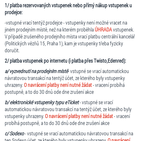
1/ platba rezervovaných vstupenek nebo přímý nákup vstupenek u
prodejce:
-vstupné vrací tentýž prodejce - vstupenky není možné vracet na
jiném prodejním místě, než na kterém proběhla
ÚHRADA
vstupenek.
V případě zrušeného prodejního místa vrací platbu centrální kancelář
(Politických vězňů 15, Praha 1), kam je vstupenky třeba fyzicky
doručit.
2/ platba vstupenek po internetu (i platba přes Twisto,Edenred):
a/ vyzvednutí na prodejním místě
- vstupné se vrací automatickou
návratovou transakcí na tentýž účet, ze kterého byly vstupenky
uhrazeny.
O navrácení platby není nutné žádat
- vracení probíhá
postupně, a to do 30 dnů ode dne zrušení akce
b/ elektronické vstupenky typu eTicket
- vstupné se vrací
automatickou návratovou transakcí na tentýž účet, ze kterého byly
vstupenky uhrazeny.
O navrácení platby není nutné žádat
- vracení
probíhá postupně, a to do 30 dnů ode dne zrušení akce
c/ Sodexo
- vstupné se vrací automatickou návratovou transakcí na
ten Sodexo účet, ze kterého byly vstupenky uhrazeny.
O navrácení