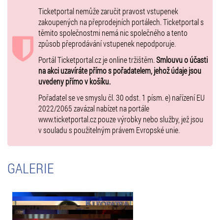
Vojtko
Ticketportal nemůže zaručit pravost vstupenek
Caesar - Marian Vojtko, Daniel Hůlka
zakoupených na přeprodejních portálech. Ticketportal s
Ptolemaios - Jakub Kudrnáč
těmito společnostmi nemá nic společného a tento
Apollodoros - Dušan Kollár, Ladislav Spilka
způsob přeprodávání vstupenek nepodporuje.
Octavianus - Tomáš Trapl, Bohouš Josef
Portál Ticketportal.cz je online tržištěm.
Smlouvu o účasti
Octavia - Zdenka Trvalcová, Lucia Bugalová
na akci uzavíráte přímo s pořadatelem, jehož údaje jsou
Fulvia - Radka Fišarová, Linda Finková
uvedeny přímo v košíku.
Rufius - Petr Ryšavý, Peter Pecha, Josef Vágner, Ladislav Spilka
Pothinus - Martin Šemík, Petr Ryšavý
Pořadatel se ve smyslu čl. 30 odst. 1 písm. e) nařízení EU
Isis - Kristina Kloubková, Sylva Schneiderová, Linda Finková, Tereza
2022/2065 zavázal nabízet na portále
Bílková
www.ticketportal.cz pouze výrobky nebo služby, jež jsou
Jupiter - Zdeněk Dušek, Jan Kuželka
v souladu s použitelným právem Evropské unie.
Had / zlatý pták - Johana Hájková, Gloria Mielniková
GALERIE
Více o muzikálech a operetách:
www.musical-opereta.cz