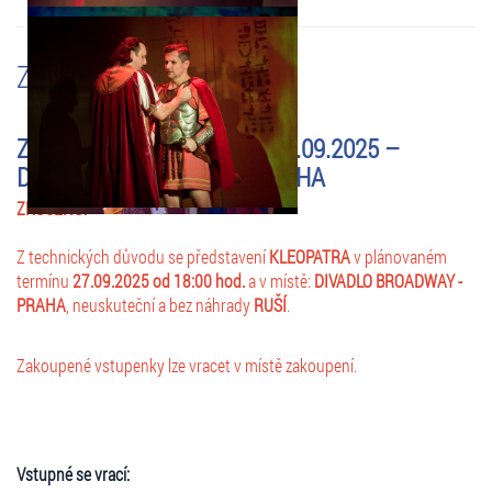
ZMĚNY A UPOZORNĚNÍ
ZRUŠENO: KLEOPATRA – 27.09.2025 –
DIVADLO BROADWAY – PRAHA
ZRUŠENO:
Z technických důvodu se představení
KLEOPATRA
v plánovaném
termínu
27.09.2025 od 18:00 hod.
a v místě:
DIVADLO BROADWAY -
PRAHA
, neuskuteční a bez náhrady
RUŠÍ
.
Zakoupené vstupenky lze vracet v místě zakoupení.
Vstupné se vrací: