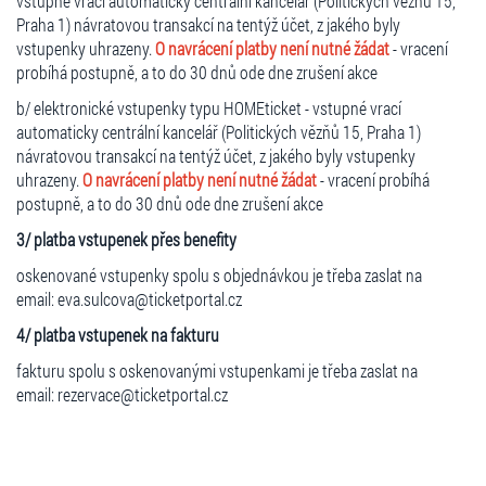
vstupné vrací automaticky centrální kancelář (Politických vězňů 15,
Praha 1) návratovou transakcí na tentýž účet, z jakého byly
vstupenky uhrazeny.
O navrácení platby není nutné žádat
- vracení
probíhá postupně, a to do 30 dnů ode dne zrušení akce
b/ elektronické vstupenky typu HOMEticket - vstupné vrací
automaticky centrální kancelář (Politických vězňů 15, Praha 1)
návratovou transakcí na tentýž účet, z jakého byly vstupenky
uhrazeny.
O navrácení platby není nutné žádat
- vracení probíhá
postupně, a to do 30 dnů ode dne zrušení akce
3/ platba vstupenek přes benefity
oskenované vstupenky spolu s objednávkou je třeba zaslat na
email: eva.sulcova@ticketportal.cz
4/ platba vstupenek na fakturu
fakturu spolu s oskenovanými vstupenkami je třeba zaslat na
email: rezervace@ticketportal.cz