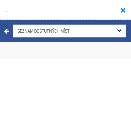
...
Hledat
Košík
Menu
KONCERTY
SEZNAM DOSTUPNÝCH MÍST
KATEŘINA MARIE
TICHÁ & BANDJEEZ
22. - 25. října 2026
Datum:
Brno, Hradec Králové, Liberec,
Místo:
Olomouc
VSTUPENKY