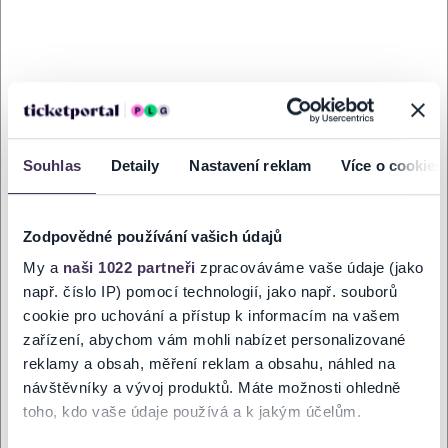
Koupit
Aula Clarion Congress Hotel Olomouc
Říj. 2026
OLOMOUC
20:00
INFORMACE O AKCI
Souhlas
Detaily
Nastavení reklam
Více o cookies
Agentura Brnokoncert s potěšením oznamuje sérii koncertů žádané
české písničkářky Kateřiny
Zodpovědné používání vašich údajů
Marie Tiché s doprovodnou skupinou Bandjeez na podzim 2026.
My a
naši 1022 partneři
zpracováváme vaše údaje (jako
Kateřina Marie Tichá a Bandjeez – tour 2026
např. číslo IP) pomocí technologií, jako např. souborů
Čtvrtek 22.10.2026 od 20 h - Brno, Sono Music Club
cookie pro uchování a přístup k informacím na vašem
Pátek 23.10. 2026 od 19:30 h - Hradec Králové, PETROF Gallery
zařízení, abychom vám mohli nabízet personalizované
reklamy a obsah, měření reklam a obsahu, náhled na
Sobota 24.10. 2026 od 19:30 h – Liberec, Dům kultury
návštěvníky a vývoj produktů. Máte možnosti ohledně
Neděle 25.10. 2026 od 20 h – Olomouc, Clarion Congress Hotel
toho, kdo vaše údaje používá a k jakým účelům.
Rodačka z Vlašimi Kateřina Marie Tichá byla v roce 2013 nominována