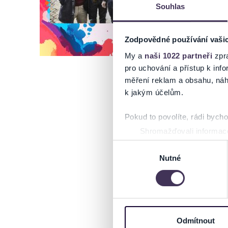
Souhlas
Zodpovědné používání vaši
My a
naši 1022 partneři
zpra
pro uchování a přístup k in
měření reklam a obsahu, náh
k jakým účelům.
Pokud to povolíte, rádi bych
Shromažďovali informace
Identifikovali vaše zaříz
Výběr
Zjistěte více o tom, jak zpr
Nutné
souhlasu
můžete kdykoliv změnit nebo 
Na těchto stránkách využívám
informace o vašem zařízení 
osobní údaje. Získané infor
Odmítnout