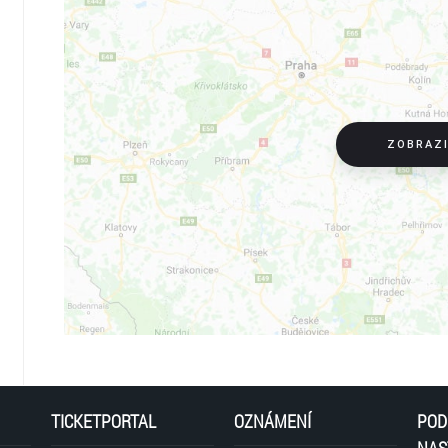
VSTUPNÉ
dospělí | 150 Kč
studenti, děti do 15 let, senioři, ZTP | 75 Kč
Vstupenky zakoupíte v kavárně Zámecké věže v 1. patře
ZOBRAZ
OTEVÍRACÍ DOBA
Po – 12:00 – 19:00 / Út – Ne 11:00 – 19:00 – v každou c
Vnímejte minulost, žijte přítomností a tvořte budoucnos
TICKETPORTAL
OZNÁMENÍ
POD