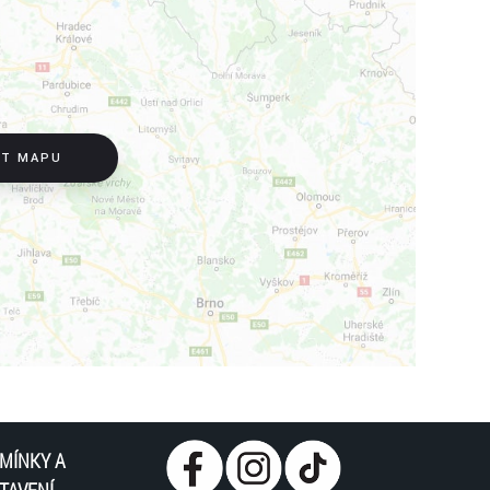
.
IT MAPU
elou (hra trvá 40 min.)
t v Zámecké věži!
MÍNKY A