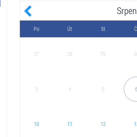
Srpen
Po
Út
St
Č
27
28
29
3
3
4
5
10
11
12
1