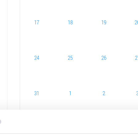
17
18
19
2
24
25
26
2
31
1
2
INFORMACE O AKCI