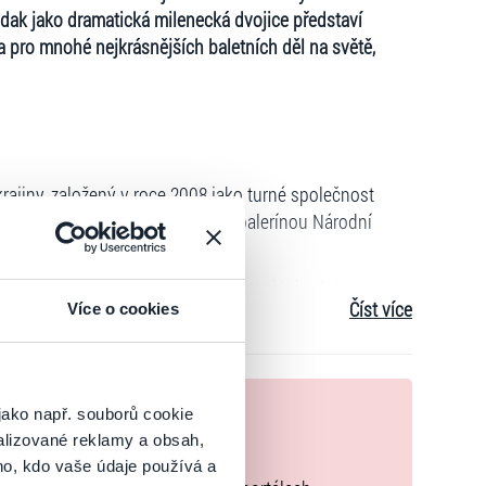
ak jako dramatická milenecká dvojice představí
 a pro mnohé nejkrásnějších baletních děl na světě,
Ukrajiny, založený v roce 2008 jako turné společnost
atianou Borovyk, bývalou primabalerínou Národní
ajiny.
rá byla dlouholetou přední osobností Národní opery
Číst více
Více o cookies
 Ukrajiny. Kyiv Classic Ballet je dnes mezinárodně
t, muzikalitu a jemnou techniku, jež odrážejí bohaté
nek
mější ukrajinskou divadelní umělkyní a hlavní
jako např. souborů cookie
řipraveny speciálně pro Kyiv Classic Ballet.
alizované reklamy a obsah,
zakoupíte originální vstupenky.
ho, kdo vaše údaje používá a
bor sídlo v Kyjevě, hlavním městě Ukrajiny, kde