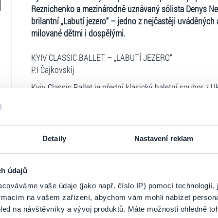
Reznichenko a mezinárodně uznávaný sólista Denys Ned
brilantní „Labutí jezero“ – jedno z nejčastěji uváděných
milované dětmi i dospělými.
KYIV CLASSIC BALLET – „LABUTÍ JEZERO“
P.I Čajkovskij
Kyiv Classic Ballet je přední klasický baletní soubor z 
Oksanou Solovyovou, výkonnou ředitelkou souboru, a T
opery Ukrajiny a nositelkou titulu národní umělkyně Ukr
Uměleckou ředitelkou souboru je Tatiana Goljakova, kte
Detaily
Nastavení reklam
Ukrajiny a rovněž byla poctěna titulem národní umělkyně
uznávaný baletní soubor, vysoce ceněný pro svou lehkos
kulturní dědictví ukrajinské klasické baletní tradice.
ch údajů
Ticketportal je zárukou pravosti vstupe
Ohromující kostýmy a jedinečná scéna, vytvořené nejzná
cováváme vaše údaje (jako např. číslo IP) pomocí technologií, 
výtvarnicí Národní opery Ukrajiny Marií Levyckou, byly p
formacím na vašem zařízení, abychom vám mohli nabízet person
Na stránkách společnosti Ticketportal si vždy 
led na návštěvníky a vývoj produktů. Máte možnosti ohledně to
Od svého vzniku až do ruské invaze na Ukrajinu měl sou