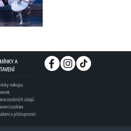
a každoročně zde účinkuje tři měsíce.
 po Japonsku a sedmi evropských zemích, aby nabídl
áru, včetně brilantního „Labutího jezera“ – jednoho z
ů na světě, oblíbeného dětmi i dospělými. Nesmrtelný
í z tohoto díla největší baletní perlu všech dob.
drese: rezervace@ticketportal.cz, v kopii s
MÍNKY A
TAVENÍ
ínky nákupu
penek
ana osobních údajů
avení cookies
ášení o přístupnosti