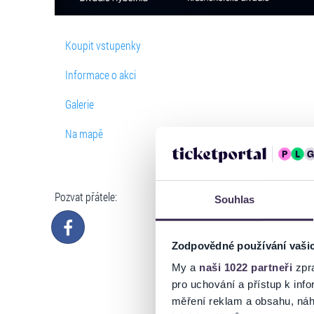
Koupit vstupenky
Informace o akci
Galerie
Na mapě
Pozvat přátele:
Souhlas
Zodpovědné používání vaši
My a
naši 1022 partneři
zpra
pro uchování a přístup k in
měření reklam a obsahu, náh