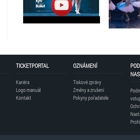
po sobě uznáván jako nejlepší hostující baletní soubor 
V sezóně 2025/2026 podnikne Kyiv Classic Ballet turné
milovníkům baletu nejlepší inscenace klasického reperto
nejčastěji uváděných a pro mnohé nejkrásnějších balet
příběh lásky a věčného boje mezi světlem a temnotou čin
Vstupenky pro ZTP/P + doprovod můžete objednávat na a
přiloženým oskenovaným průkazem ZTP/P.
TICKETPORTAL
OZNÁMENÍ
POD
NAS
Kariéra
Tiskové zprávy
Logo manuál
Změny a zrušení
Podm
Kontakt
Pokyny pořadatele
vstu
Ochr
Nast
Prohl