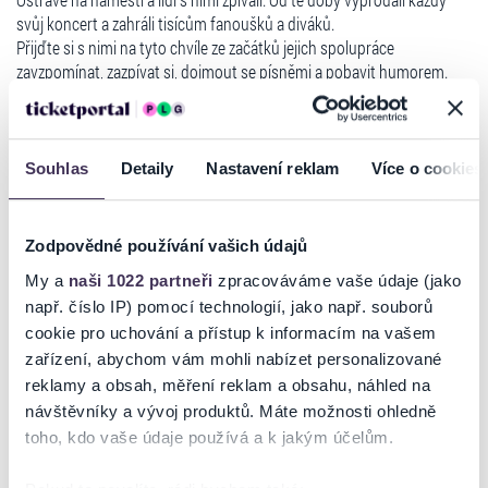
svůj koncert a zahráli tisícům fanoušků a diváků.
Přijďte si s nimi na tyto chvíle ze začátků jejich spolupráce
zavzpomínat, zazpívat si, dojmout se písněmi a pobavit humorem.
Přijďte se dozvědět, jak která píseň vznikala, co za kterou z nich stálo,
co je inspirovalo. Takhle blízko vám tato dvojice ještě nebyla a
nehrála. Žádná velká světla, žádné efekty - jen kytary, zpěv, humor a
pravda.
Souhlas
Detaily
Nastavení reklam
Více o cookies
Usedněte s nimi k pomyslnému zimnímu táboráku v Praze v divadle
Číst více
Hybernia, zazpívejte si, zasmějte se a nechte se vtáhnout do příběhů,
které stojí za jejich písněmi.
Zodpovědné používání vašich údajů
Na podiu je doprovodí zpěvem Johana Freywaldová a na další kytaru
Ticketportal je zárukou pravosti vstupenek
My a
naši 1022 partneři
zpracováváme vaše údaje (jako
Rudy Horvát.
např. číslo IP) pomocí technologií, jako např. souborů
Na stránkách společnosti Ticketportal si vždy zakoupíte
cookie pro uchování a přístup k informacím na vašem
"Když zpívám, jsem to já", říká Kozub
originální vstupenky.
A přesně takový tenhle večer bude - upřímný, intimní a plný husí
zařízení, abychom vám mohli nabízet personalizované
kůže.
Ticketportal nemůže zaručit pravost vstupenek
reklamy a obsah, měření reklam a obsahu, náhled na
Přijďte zažít večer, který vás zahřeje i uprostřed zimy.
zakoupených na přeprodejních portálech. Ticketportal s
návštěvníky a vývoj produktů. Máte možnosti ohledně
Protože největší show vzniká tam, kde stačí jen oheň, tři hlasy a srdce
těmito společnostmi nemá nic společného a tento
toho, kdo vaše údaje používá a k jakým účelům.
na dlani.
způsob přeprodávání vstupenek nepodporuje.