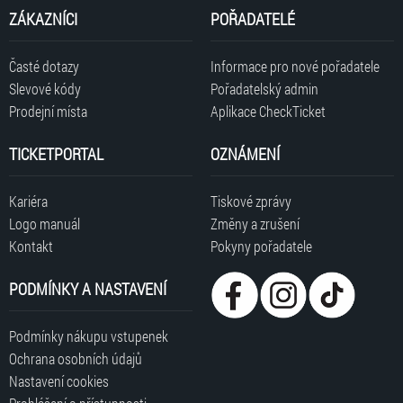
Pokyny pořadatele
ZÁKAZNÍCI
POŘADATELÉ
INFO ZTP/P
Časté dotazy
Informace pro nové pořadatele
Slevové kódy
Pořadatelský admin
Prodejní místa
Aplikace CheckTicket
TICKETPORTAL
OZNÁMENÍ
Kariéra
Tiskové zprávy
Logo manuál
Změny a zrušení
Kontakt
Pokyny pořadatele
PODMÍNKY A NASTAVENÍ
Podmínky nákupu vstupenek
Ochrana osobních údajů
Nastavení cookies