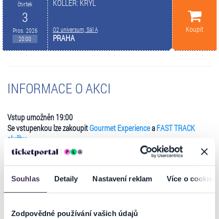
KOLLER: KRYL
čtvrtek
3
Koupit
O2 universum, Sál A
Pros. 2026
PRAHA
20:00
INFORMACE O AKCI
Vstup umožněn 19:00
Se vstupenkou lze zakoupit
Gourmet Experience
a
FAST TRACK
službu.
David Koller zpívá Karla Kryla. Unikátní koncertní pocta nazvaná
Koller: Kryl
proběhne 3. prosince v O2 universu
Souhlas
Detaily
Nastavení reklam
Více o cookies
Koncert
Koller: Kryl
, unikátní pocta bardovi s kytarou, něžnému
básníkovi, ale i nesmlouvavému kritikovi a živému svědomí českého
národa, proběhne 3. prosince 2026 v pražském O2 universu. Zpěvák
Zodpovědné používání vašich údajů